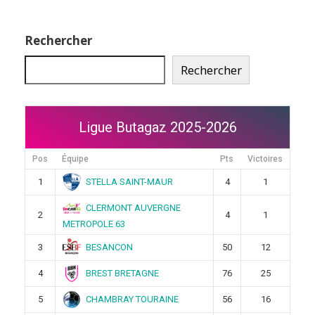
Rechercher
Rechercher
Ligue Butagaz 2025-2026
Pos
Équipe
Pts
Victoires
STELLA SAINT-MAUR
1
4
1
CLERMONT AUVERGNE
2
4
1
METROPOLE 63
BESANCON
3
50
12
BREST BRETAGNE
4
76
25
CHAMBRAY TOURAINE
5
56
16