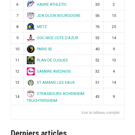
HAVRE ATHLETIC
6
30
2
JDA DIJON BOURGOGNE
7
56
15
METZ
8
76
25
OGC NICE COTE D’AZUR
9
53
14
PARIS 92
10
40
9
PLAN DE CUQUES
11
52
13
SAMBRE AVESNOIS
12
32
4
ST AMAND LES EAUX
13
51
14
STRASBOURG ACHENHEIM
14
43
9
TRUCHTERSHEIM
Voir le tableau complet
Derniers articles