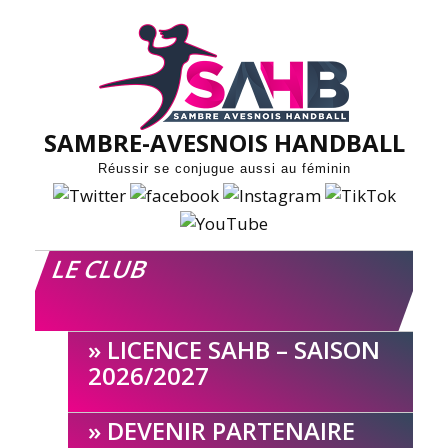
Skip
to
content
SAMBRE-AVESNOIS HANDBALL
Réussir se conjugue aussi au féminin
LE CLUB
LICENCE SAHB – SAISON
2026/2027
DEVENIR PARTENAIRE