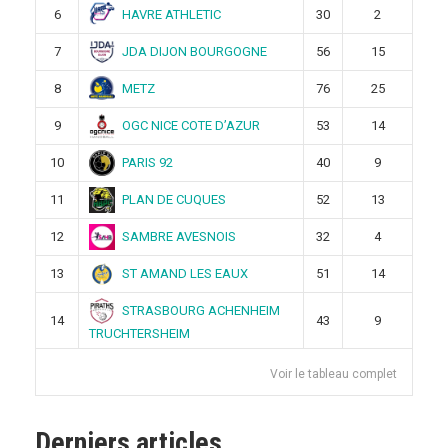
HAVRE ATHLETIC
6
30
2
JDA DIJON BOURGOGNE
7
56
15
METZ
8
76
25
OGC NICE COTE D’AZUR
9
53
14
PARIS 92
10
40
9
PLAN DE CUQUES
11
52
13
SAMBRE AVESNOIS
12
32
4
ST AMAND LES EAUX
13
51
14
STRASBOURG ACHENHEIM
14
43
9
TRUCHTERSHEIM
Voir le tableau complet
Derniers articles