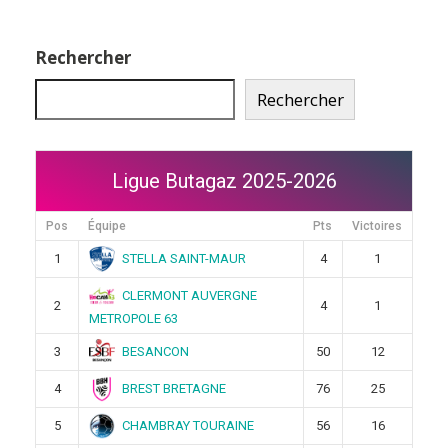
Rechercher
Rechercher
Ligue Butagaz 2025-2026
Pos
Équipe
Pts
Victoires
STELLA SAINT-MAUR
1
4
1
CLERMONT AUVERGNE
2
4
1
METROPOLE 63
BESANCON
3
50
12
BREST BRETAGNE
4
76
25
CHAMBRAY TOURAINE
5
56
16