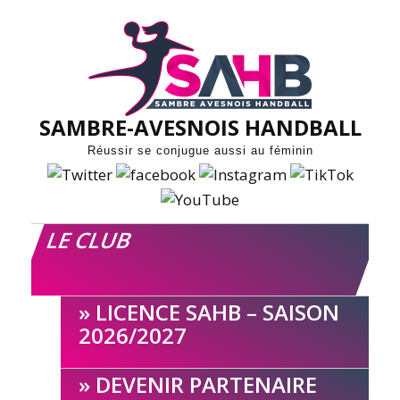
Skip
to
content
SAMBRE-AVESNOIS HANDBALL
Réussir se conjugue aussi au féminin
LE CLUB
LICENCE SAHB – SAISON
2026/2027
DEVENIR PARTENAIRE