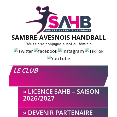
Skip
to
content
SAMBRE-AVESNOIS HANDBALL
Réussir se conjugue aussi au féminin
LE CLUB
LICENCE SAHB – SAISON
2026/2027
DEVENIR PARTENAIRE