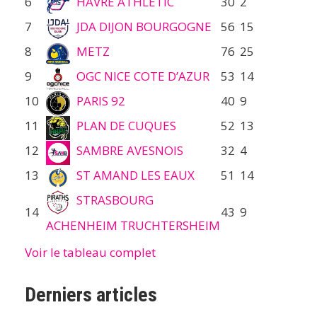
6
HAVRE ATHLETIC
30
2
7
JDA DIJON BOURGOGNE
56
15
8
METZ
76
25
9
OGC NICE COTE D’AZUR
53
14
10
PARIS 92
40
9
11
PLAN DE CUQUES
52
13
12
SAMBRE AVESNOIS
32
4
13
ST AMAND LES EAUX
51
14
STRASBOURG
14
43
9
ACHENHEIM TRUCHTERSHEIM
Voir le tableau complet
Derniers articles