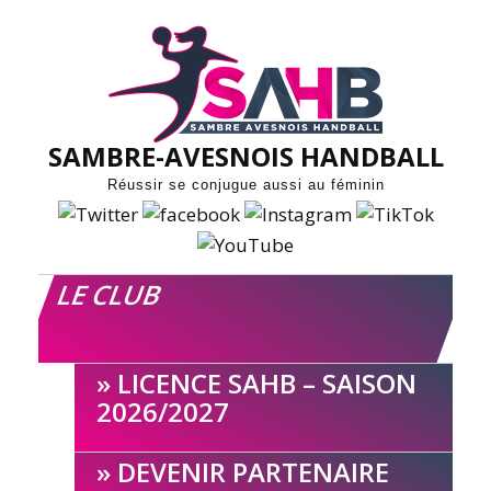
Skip
to
content
SAMBRE-AVESNOIS HANDBALL
Réussir se conjugue aussi au féminin
LE CLUB
LICENCE SAHB – SAISON
2026/2027
DEVENIR PARTENAIRE