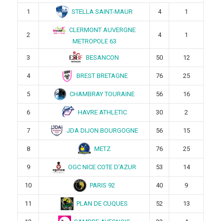
STELLA SAINT-MAUR
1
4
1
CLERMONT AUVERGNE
2
4
1
METROPOLE 63
BESANCON
3
50
12
BREST BRETAGNE
4
76
25
CHAMBRAY TOURAINE
5
56
16
HAVRE ATHLETIC
6
30
2
JDA DIJON BOURGOGNE
7
56
15
METZ
8
76
25
OGC NICE COTE D’AZUR
9
53
14
PARIS 92
10
40
9
PLAN DE CUQUES
11
52
13