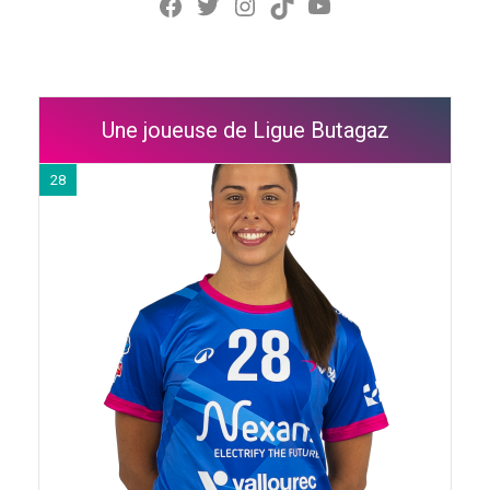
Facebook
Twitter
Instagram
TikTok
YouTube
Une joueuse de Ligue Butagaz
28