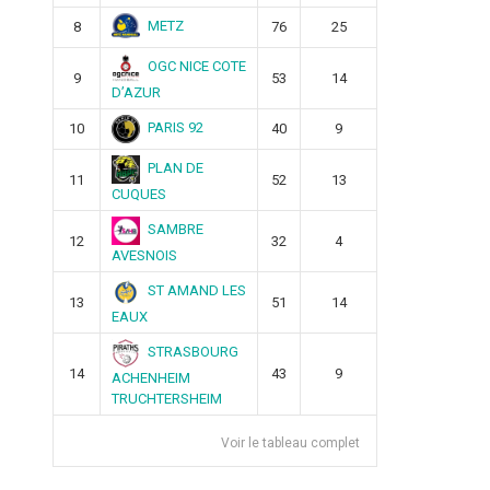
METZ
8
76
25
OGC NICE COTE
9
53
14
D’AZUR
PARIS 92
10
40
9
PLAN DE
11
52
13
CUQUES
SAMBRE
12
32
4
AVESNOIS
ST AMAND LES
13
51
14
EAUX
STRASBOURG
14
43
9
ACHENHEIM
TRUCHTERSHEIM
Voir le tableau complet