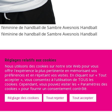
 1 féminine de handball de Sambre Avesnois Handball
 1 féminine de handball de Sambre Avesnois Handball
Réglages relatifs aux cookies
Nous utilisons des cookies sur notre site Web pour vous
offrir l'expérience la plus pertinente en mémorisant vos
préférences et en répétant vos visites. En cliquant sur « Tout
accepter », vous consentez à l'utilisation de TOUS les
cookies. Cependant, vous pouvez visiter les « Paramètres des
cookies » pour fournir un consentement contrôlé.
Réglage des cookies
Tout rejeter
Tout accepter