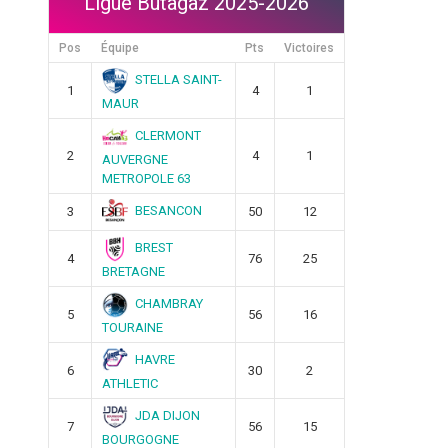
Ligue Butagaz 2025-2026
Pos
Équipe
Pts
Victoires
STELLA SAINT-
1
4
1
MAUR
CLERMONT
2
4
1
AUVERGNE
METROPOLE 63
BESANCON
3
50
12
BREST
4
76
25
BRETAGNE
CHAMBRAY
5
56
16
TOURAINE
HAVRE
6
30
2
ATHLETIC
JDA DIJON
7
56
15
BOURGOGNE