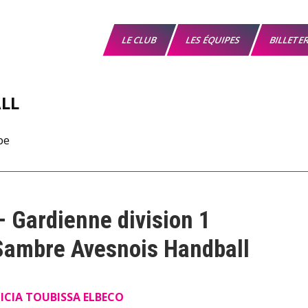
LE CLUB
LES ÉQUIPES
BILLETE
LL
– Gardienne division 1
 Sambre Avesnois Handball
ICIA TOUBISSA ELBECO