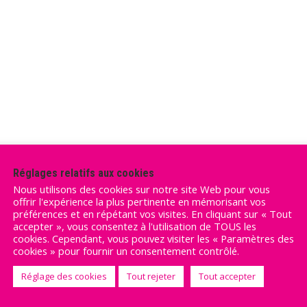
Réglages relatifs aux cookies
Nous utilisons des cookies sur notre site Web pour vous
offrir l'expérience la plus pertinente en mémorisant vos
préférences et en répétant vos visites. En cliquant sur « Tout
accepter », vous consentez à l'utilisation de TOUS les
cookies. Cependant, vous pouvez visiter les « Paramètres des
cookies » pour fournir un consentement contrôlé.
Réglage des cookies
Tout rejeter
Tout accepter