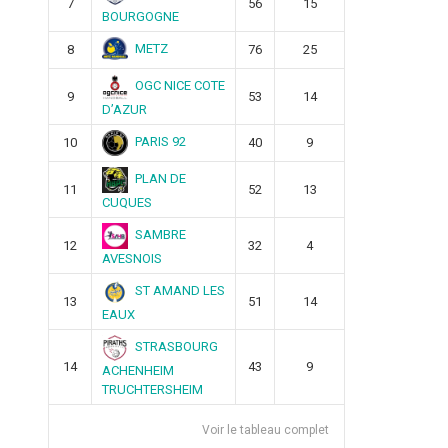
7
56
15
BOURGOGNE
METZ
8
76
25
OGC NICE COTE
9
53
14
D’AZUR
PARIS 92
10
40
9
PLAN DE
11
52
13
CUQUES
SAMBRE
12
32
4
AVESNOIS
ST AMAND LES
13
51
14
EAUX
STRASBOURG
14
43
9
ACHENHEIM
TRUCHTERSHEIM
Voir le tableau complet