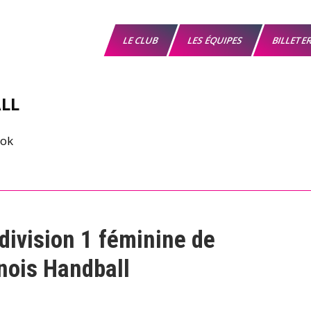
LE CLUB
LES ÉQUIPES
BILLETE
LL
e division 1 féminine de
nois Handball