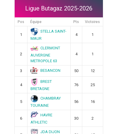
Ligue Butagaz 2025-2026
Pos
Équipe
Pts
Victoires
STELLA SAINT-
1
4
1
MAUR
CLERMONT
2
4
1
AUVERGNE
METROPOLE 63
BESANCON
3
50
12
BREST
4
76
25
BRETAGNE
CHAMBRAY
5
56
16
TOURAINE
HAVRE
6
30
2
ATHLETIC
JDA DIJON