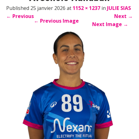
Published 25 janvier 2026 at
1152 × 1237
in
JULIE SIAS
←
Previous
Next
→
←
Previous Image
Next Image
→