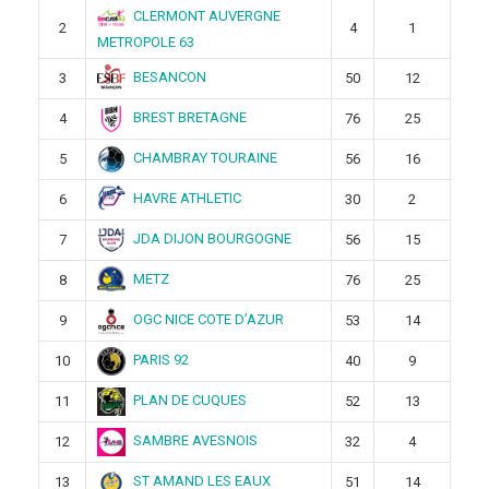
CLERMONT AUVERGNE
2
4
1
METROPOLE 63
BESANCON
3
50
12
BREST BRETAGNE
4
76
25
CHAMBRAY TOURAINE
5
56
16
HAVRE ATHLETIC
6
30
2
JDA DIJON BOURGOGNE
7
56
15
METZ
8
76
25
OGC NICE COTE D’AZUR
9
53
14
PARIS 92
10
40
9
PLAN DE CUQUES
11
52
13
SAMBRE AVESNOIS
12
32
4
ST AMAND LES EAUX
13
51
14