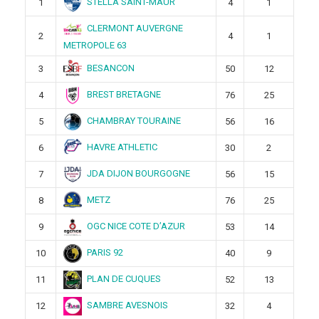
STELLA SAINT-MAUR
1
4
1
CLERMONT AUVERGNE
2
4
1
METROPOLE 63
BESANCON
3
50
12
BREST BRETAGNE
4
76
25
CHAMBRAY TOURAINE
5
56
16
HAVRE ATHLETIC
6
30
2
JDA DIJON BOURGOGNE
7
56
15
METZ
8
76
25
OGC NICE COTE D’AZUR
9
53
14
PARIS 92
10
40
9
PLAN DE CUQUES
11
52
13
SAMBRE AVESNOIS
12
32
4