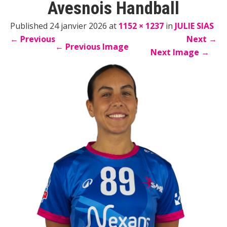
Avesnois Handball
Published 24 janvier 2026 at
1152 × 1237
in
JULIE SIAS
←
Previous
Next
→
←
Previous Image
Next Image
→