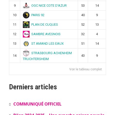
OGC NICE COTE D’AZUR
9
53
14
PARIS 92
10
40
9
PLAN DE CUQUES
11
52
13
SAMBRE AVESNOIS
12
32
4
ST AMAND LES EAUX
13
51
14
STRASBOURG ACHENHEIM
14
43
9
TRUCHTERSHEIM
Voir le tableau complet
Derniers articles
COMMUNIQUÉ OFFICIEL