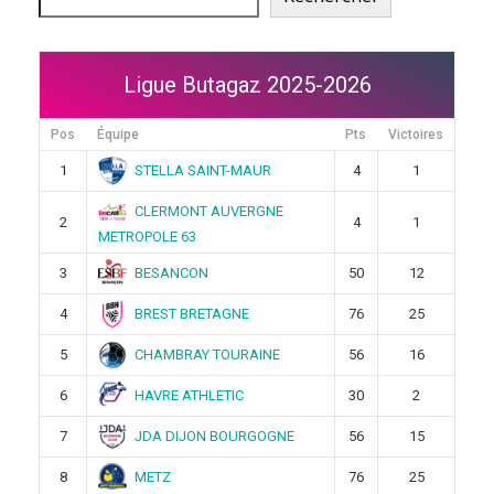
Ligue Butagaz 2025-2026
Pos
Équipe
Pts
Victoires
STELLA SAINT-MAUR
1
4
1
CLERMONT AUVERGNE
2
4
1
METROPOLE 63
BESANCON
3
50
12
BREST BRETAGNE
4
76
25
CHAMBRAY TOURAINE
5
56
16
HAVRE ATHLETIC
6
30
2
JDA DIJON BOURGOGNE
7
56
15
METZ
8
76
25