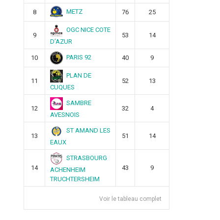
METZ
8
76
25
OGC NICE COTE
9
53
14
D’AZUR
PARIS 92
10
40
9
PLAN DE
11
52
13
CUQUES
SAMBRE
12
32
4
AVESNOIS
ST AMAND LES
13
51
14
EAUX
STRASBOURG
14
43
9
ACHENHEIM
TRUCHTERSHEIM
Voir le tableau complet