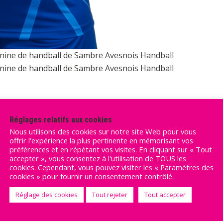
inine de handball de Sambre Avesnois Handball
inine de handball de Sambre Avesnois Handball
Réglages relatifs aux cookies
Nous utilisons des cookies sur notre site Web pour vous
offrir l'expérience la plus pertinente en mémorisant vos
préférences et en répétant vos visites. En cliquant sur « Tout
accepter », vous consentez à l'utilisation de TOUS les
cookies. Cependant, vous pouvez visiter les « Paramètres des
cookies » pour fournir un consentement contrôlé.
Réglage des cookies
Tout rejeter
Tout accepter