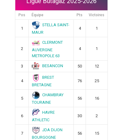
Ligue Butagaz 2025-2026
Pos
Équipe
Pts
Victoires
STELLA SAINT-
1
4
1
MAUR
CLERMONT
2
4
1
AUVERGNE
METROPOLE 63
BESANCON
3
50
12
BREST
4
76
25
BRETAGNE
CHAMBRAY
5
56
16
TOURAINE
HAVRE
6
30
2
ATHLETIC
JDA DIJON
7
56
15
BOURGOGNE