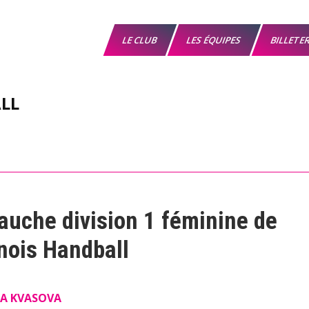
LE CLUB
LES ÉQUIPES
BILLETE
LL
auche division 1 féminine de
nois Handball
A KVASOVA