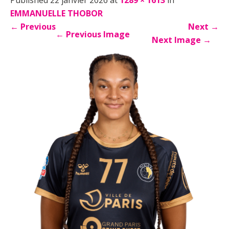
EMMANUELLE THOBOR
←
Previous
Next
→
←
Previous Image
Next Image
→