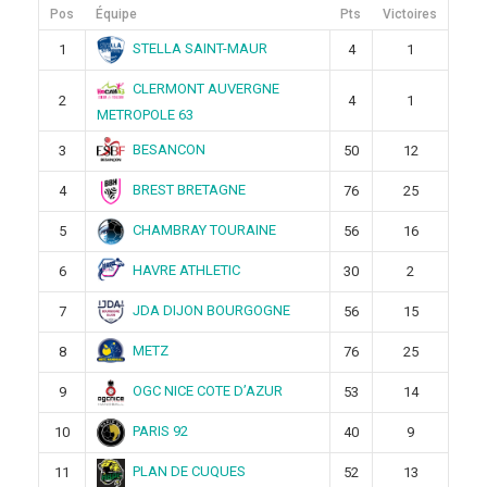
Pos
Équipe
Pts
Victoires
STELLA SAINT-MAUR
1
4
1
CLERMONT AUVERGNE
2
4
1
METROPOLE 63
BESANCON
3
50
12
BREST BRETAGNE
4
76
25
CHAMBRAY TOURAINE
5
56
16
HAVRE ATHLETIC
6
30
2
JDA DIJON BOURGOGNE
7
56
15
METZ
8
76
25
OGC NICE COTE D’AZUR
9
53
14
PARIS 92
10
40
9
PLAN DE CUQUES
11
52
13