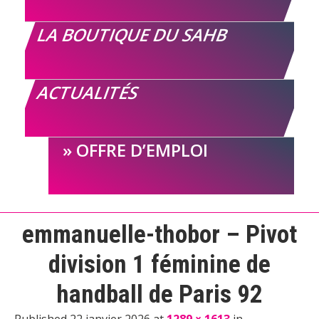
LA BOUTIQUE DU SAHB
ACTUALITÉS
OFFRE D’EMPLOI
emmanuelle-thobor – Pivot
division 1 féminine de
handball de Paris 92
Published 22 janvier 2026 at
1289 × 1613
in