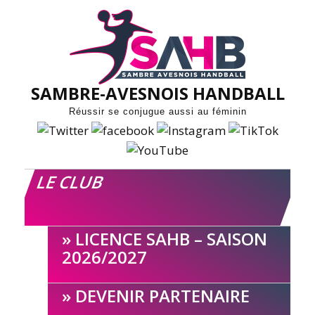
Skip
to
content
SAMBRE-AVESNOIS HANDBALL
Réussir se conjugue aussi au féminin
LE CLUB
LICENCE SAHB – SAISON
2026/2027
DEVENIR PARTENAIRE