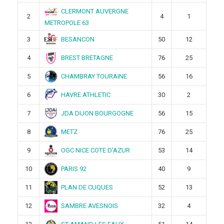
CLERMONT AUVERGNE
2
4
1
METROPOLE 63
BESANCON
3
50
12
BREST BRETAGNE
4
76
25
CHAMBRAY TOURAINE
5
56
16
HAVRE ATHLETIC
6
30
2
JDA DIJON BOURGOGNE
7
56
15
METZ
8
76
25
OGC NICE COTE D’AZUR
9
53
14
PARIS 92
10
40
9
PLAN DE CUQUES
11
52
13
SAMBRE AVESNOIS
12
32
4