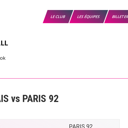
LE CLUB
LES ÉQUIPES
BILLETE
LL
S vs PARIS 92
PARIS 92