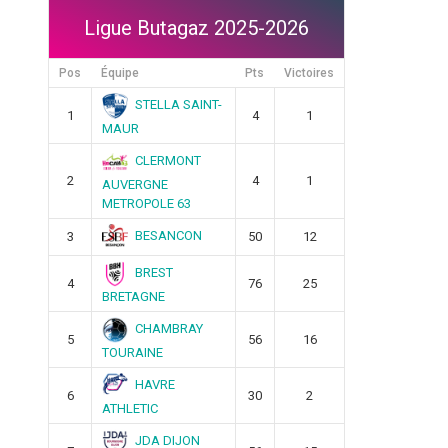
Ligue Butagaz 2025-2026
Pos
Équipe
Pts
Victoires
STELLA SAINT-
1
4
1
MAUR
CLERMONT
2
4
1
AUVERGNE
METROPOLE 63
BESANCON
3
50
12
BREST
4
76
25
BRETAGNE
CHAMBRAY
5
56
16
TOURAINE
HAVRE
6
30
2
ATHLETIC
JDA DIJON