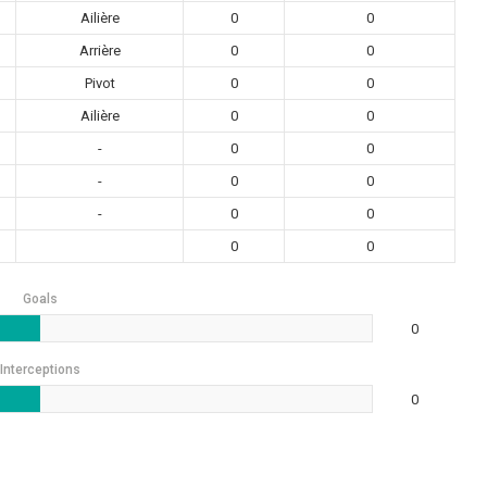
Ailière
0
0
Arrière
0
0
Pivot
0
0
Ailière
0
0
-
0
0
-
0
0
-
0
0
0
0
Goals
0
Interceptions
0