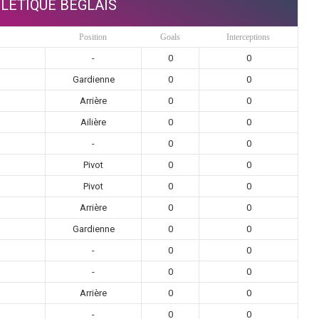
LETIQUE BEGLAIS
Position
Goals
Interceptions
-
0
0
Gardienne
0
0
Arrière
0
0
Ailière
0
0
-
0
0
Pivot
0
0
Pivot
0
0
Arrière
0
0
Gardienne
0
0
-
0
0
-
0
0
Arrière
0
0
-
0
0