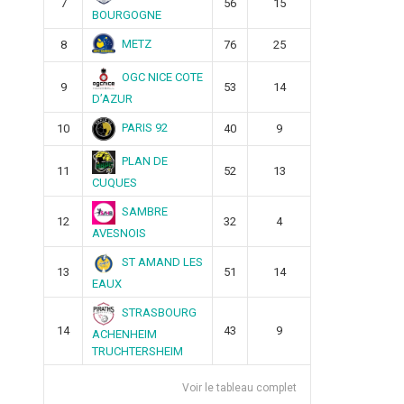
7
56
15
BOURGOGNE
METZ
8
76
25
OGC NICE COTE
9
53
14
D’AZUR
PARIS 92
10
40
9
PLAN DE
11
52
13
CUQUES
SAMBRE
12
32
4
AVESNOIS
ST AMAND LES
13
51
14
EAUX
STRASBOURG
14
43
9
ACHENHEIM
TRUCHTERSHEIM
Voir le tableau complet