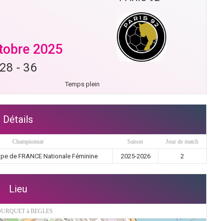
tobre 2025
28
-
36
Temps plein
Détails
Championnat
Saison
Jour de match
pe de FRANCE Nationale Féminine
2025-2026
2
Lieu
URQUET à BEGLES