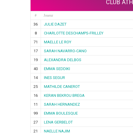
CLUB ATH
#
Joueur
36
JULIE DAZET
8
CHARLOTTE DESCHAMPS-FRILLEY
71
MAELLE LE ROY
17
SARAH NAVARRO-CANO
19
ALEXANDRA DELBOS
40
EMMA SEDDIKI
14
INES SEGUR
25
MATHILDE CANEROT
16
KERAN BEKROU BREGA
11
SARAH HERNANDEZ
99
EMMA BOULESQUE
27
LENA GERBELOT
21
NAELLE NAJIM