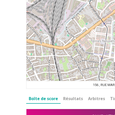
156 , RUE MA
Boîte de score
Résultats
Arbitres
Ti