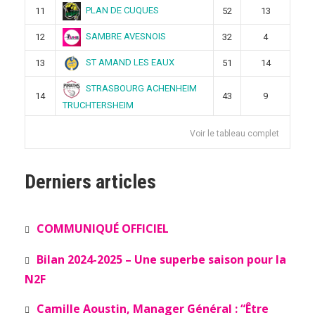
PLAN DE CUQUES
11
52
13
SAMBRE AVESNOIS
12
32
4
ST AMAND LES EAUX
13
51
14
STRASBOURG ACHENHEIM
14
43
9
TRUCHTERSHEIM
Voir le tableau complet
Derniers articles
COMMUNIQUÉ OFFICIEL
Bilan 2024-2025 – Une superbe saison pour la
N2F
Camille Aoustin, Manager Général : “Être