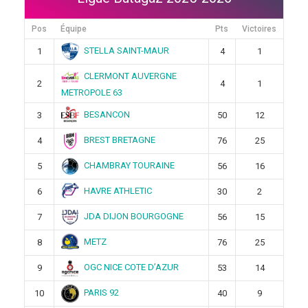
Pos
Équipe
Pts
Victoires
STELLA SAINT-MAUR
1
4
1
CLERMONT AUVERGNE
2
4
1
METROPOLE 63
BESANCON
3
50
12
BREST BRETAGNE
4
76
25
CHAMBRAY TOURAINE
5
56
16
HAVRE ATHLETIC
6
30
2
JDA DIJON BOURGOGNE
7
56
15
METZ
8
76
25
OGC NICE COTE D’AZUR
9
53
14
PARIS 92
10
40
9