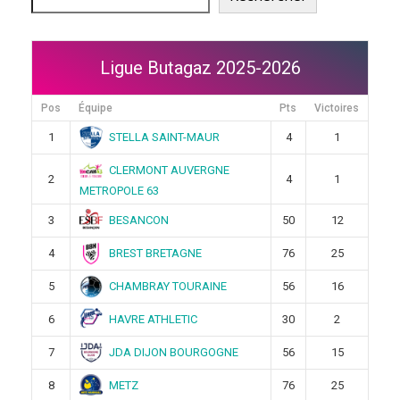
Ligue Butagaz 2025-2026
Pos
Équipe
Pts
Victoires
STELLA SAINT-MAUR
1
4
1
CLERMONT AUVERGNE
2
4
1
METROPOLE 63
BESANCON
3
50
12
BREST BRETAGNE
4
76
25
CHAMBRAY TOURAINE
5
56
16
HAVRE ATHLETIC
6
30
2
JDA DIJON BOURGOGNE
7
56
15
METZ
8
76
25