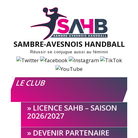
Skip
to
content
SAMBRE-AVESNOIS HANDBALL
Réussir se conjugue aussi au féminin
LE CLUB
LICENCE SAHB – SAISON
2026/2027
DEVENIR PARTENAIRE