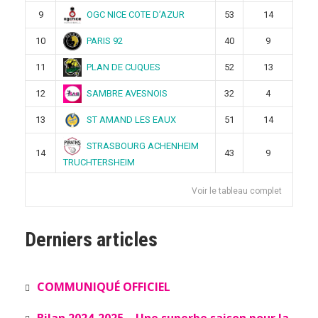
OGC NICE COTE D’AZUR
9
53
14
PARIS 92
10
40
9
PLAN DE CUQUES
11
52
13
SAMBRE AVESNOIS
12
32
4
ST AMAND LES EAUX
13
51
14
STRASBOURG ACHENHEIM
14
43
9
TRUCHTERSHEIM
Voir le tableau complet
Derniers articles
COMMUNIQUÉ OFFICIEL