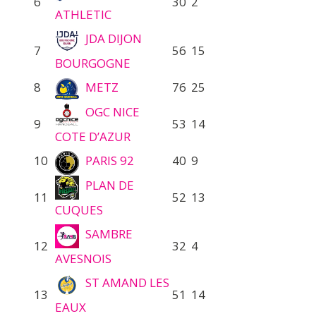
6
30
2
ATHLETIC
JDA DIJON
7
56
15
BOURGOGNE
8
METZ
76
25
OGC NICE
9
53
14
COTE D’AZUR
10
PARIS 92
40
9
PLAN DE
11
52
13
CUQUES
SAMBRE
12
32
4
AVESNOIS
ST AMAND LES
13
51
14
EAUX