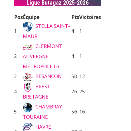
Ligue Butagaz 2025-2026
Pos
Équipe
Pts
Victoires
STELLA SAINT-
1
4
1
MAUR
CLERMONT
2
4
1
AUVERGNE
METROPOLE 63
3
BESANCON
50
12
BREST
4
76
25
BRETAGNE
CHAMBRAY
5
56
16
TOURAINE
HAVRE