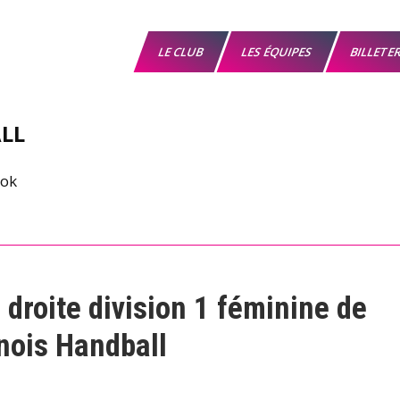
LE CLUB
LES ÉQUIPES
BILLETE
LL
 droite division 1 féminine de
nois Handball