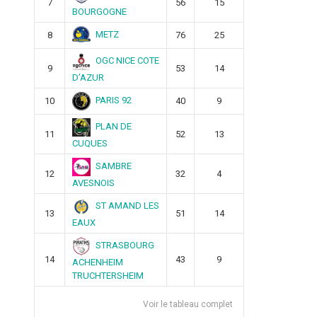
7
56
15
BOURGOGNE
METZ
8
76
25
OGC NICE COTE
9
53
14
D’AZUR
PARIS 92
10
40
9
PLAN DE
11
52
13
CUQUES
SAMBRE
12
32
4
AVESNOIS
ST AMAND LES
13
51
14
EAUX
STRASBOURG
14
43
9
ACHENHEIM
TRUCHTERSHEIM
Voir le tableau complet