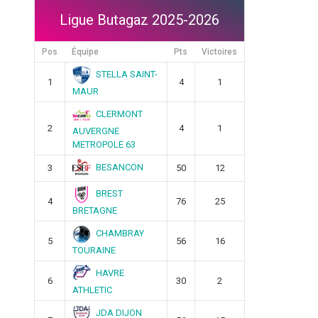
Ligue Butagaz 2025-2026
Pos
Équipe
Pts
Victoires
STELLA SAINT-
1
4
1
MAUR
CLERMONT
2
4
1
AUVERGNE
METROPOLE 63
BESANCON
3
50
12
BREST
4
76
25
BRETAGNE
CHAMBRAY
5
56
16
TOURAINE
HAVRE
6
30
2
ATHLETIC
JDA DIJON