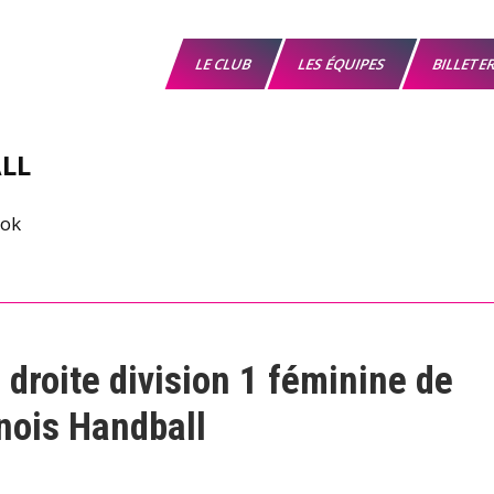
LE CLUB
LES ÉQUIPES
BILLETE
LL
 droite division 1 féminine de
nois Handball