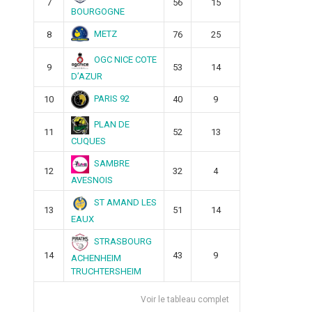
7
56
15
BOURGOGNE
METZ
8
76
25
OGC NICE COTE
9
53
14
D’AZUR
PARIS 92
10
40
9
PLAN DE
11
52
13
CUQUES
SAMBRE
12
32
4
AVESNOIS
ST AMAND LES
13
51
14
EAUX
STRASBOURG
14
43
9
ACHENHEIM
TRUCHTERSHEIM
Voir le tableau complet