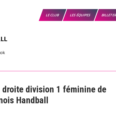
LE CLUB
LES ÉQUIPES
BILLETE
LL
 droite division 1 féminine de
nois Handball