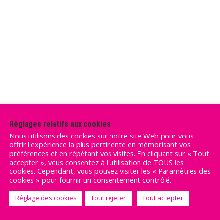
Réglages relatifs aux cookies
Nous utilisons des cookies sur notre site Web pour vous
offrir l'expérience la plus pertinente en mémorisant vos
préférences et en répétant vos visites. En cliquant sur « Tout
accepter », vous consentez à l'utilisation de TOUS les
cookies. Cependant, vous pouvez visiter les « Paramètres des
cookies » pour fournir un consentement contrôlé.
Réglage des cookies
Tout rejeter
Tout accepter