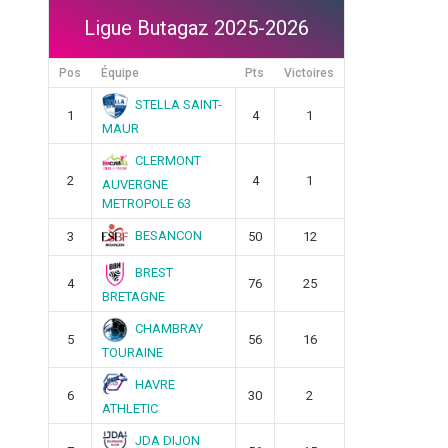
Ligue Butagaz 2025-2026
Pos
Équipe
Pts
Victoires
STELLA SAINT-
1
4
1
MAUR
CLERMONT
2
4
1
AUVERGNE
METROPOLE 63
BESANCON
3
50
12
BREST
4
76
25
BRETAGNE
CHAMBRAY
5
56
16
TOURAINE
HAVRE
6
30
2
ATHLETIC
JDA DIJON