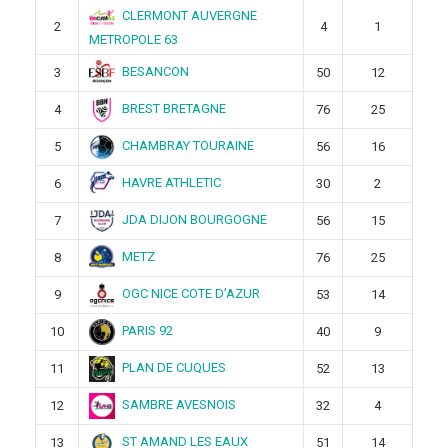
CLERMONT AUVERGNE
2
4
1
METROPOLE 63
BESANCON
3
50
12
BREST BRETAGNE
4
76
25
CHAMBRAY TOURAINE
5
56
16
HAVRE ATHLETIC
6
30
2
JDA DIJON BOURGOGNE
7
56
15
METZ
8
76
25
OGC NICE COTE D’AZUR
9
53
14
PARIS 92
10
40
9
PLAN DE CUQUES
11
52
13
SAMBRE AVESNOIS
12
32
4
ST AMAND LES EAUX
13
51
14