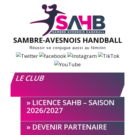
Skip
to
content
SAMBRE-AVESNOIS HANDBALL
Réussir se conjugue aussi au féminin
LE CLUB
LICENCE SAHB – SAISON
2026/2027
DEVENIR PARTENAIRE