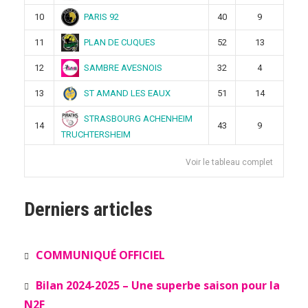
PARIS 92
10
40
9
PLAN DE CUQUES
11
52
13
SAMBRE AVESNOIS
12
32
4
ST AMAND LES EAUX
13
51
14
STRASBOURG ACHENHEIM
14
43
9
TRUCHTERSHEIM
Voir le tableau complet
Derniers articles
COMMUNIQUÉ OFFICIEL
Bilan 2024-2025 – Une superbe saison pour la
N2F