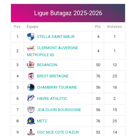
Ligue Butagaz 2025-2026
Pos
Équipe
Pts
Victoires
STELLA SAINT-MAUR
1
4
1
CLERMONT AUVERGNE
2
4
1
METROPOLE 63
BESANCON
3
50
12
BREST BRETAGNE
4
76
25
CHAMBRAY TOURAINE
5
56
16
HAVRE ATHLETIC
6
30
2
JDA DIJON BOURGOGNE
7
56
15
METZ
8
76
25
OGC NICE COTE D’AZUR
9
53
14