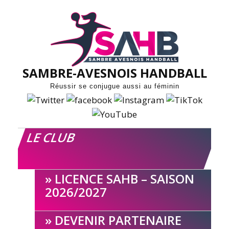
Skip
to
content
SAMBRE-AVESNOIS HANDBALL
Réussir se conjugue aussi au féminin
LE CLUB
LICENCE SAHB – SAISON
2026/2027
DEVENIR PARTENAIRE