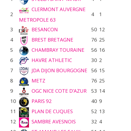
CLERMONT AUVERGNE
2
4
1
METROPOLE 63
3
BESANCON
50
12
4
BREST BRETAGNE
76
25
5
CHAMBRAY TOURAINE
56
16
6
HAVRE ATHLETIC
30
2
7
JDA DIJON BOURGOGNE
56
15
8
METZ
76
25
9
OGC NICE COTE D’AZUR
53
14
10
PARIS 92
40
9
11
PLAN DE CUQUES
52
13
12
SAMBRE AVESNOIS
32
4