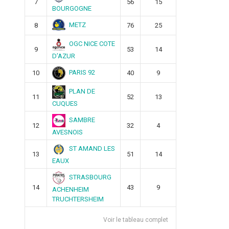
7
56
15
BOURGOGNE
METZ
8
76
25
OGC NICE COTE
9
53
14
D’AZUR
PARIS 92
10
40
9
PLAN DE
11
52
13
CUQUES
SAMBRE
12
32
4
AVESNOIS
ST AMAND LES
13
51
14
EAUX
STRASBOURG
14
43
9
ACHENHEIM
TRUCHTERSHEIM
Voir le tableau complet