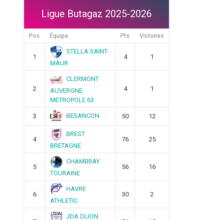
Ligue Butagaz 2025-2026
Pos
Équipe
Pts
Victoires
STELLA SAINT-
1
4
1
MAUR
CLERMONT
2
4
1
AUVERGNE
METROPOLE 63
BESANCON
3
50
12
BREST
4
76
25
BRETAGNE
CHAMBRAY
5
56
16
TOURAINE
HAVRE
6
30
2
ATHLETIC
JDA DIJON