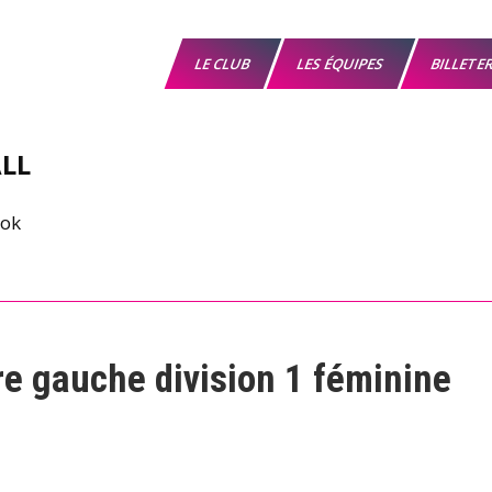
LE CLUB
LES ÉQUIPES
BILLETE
LL
re gauche division 1 féminine