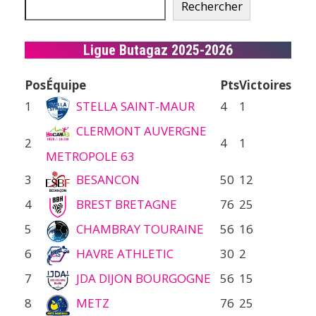
Rechercher
Ligue Butagaz 2025-2026
Pos
Équipe
Pts
Victoires
1
STELLA SAINT-MAUR
4
1
CLERMONT AUVERGNE
2
4
1
METROPOLE 63
3
BESANCON
50
12
4
BREST BRETAGNE
76
25
5
CHAMBRAY TOURAINE
56
16
6
HAVRE ATHLETIC
30
2
7
JDA DIJON BOURGOGNE
56
15
8
METZ
76
25