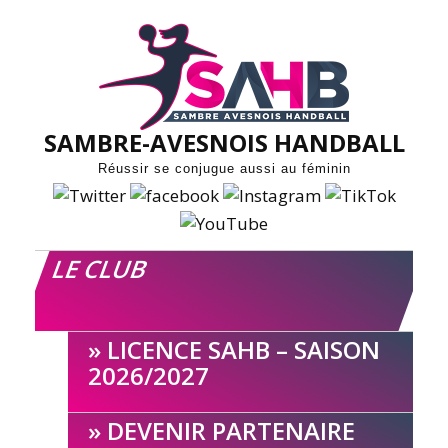
Skip
to
content
SAMBRE-AVESNOIS HANDBALL
Réussir se conjugue aussi au féminin
LE CLUB
LICENCE SAHB – SAISON
2026/2027
DEVENIR PARTENAIRE