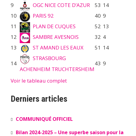
9
OGC NICE COTE D’AZUR
53
14
10
PARIS 92
40
9
11
PLAN DE CUQUES
52
13
12
SAMBRE AVESNOIS
32
4
13
ST AMAND LES EAUX
51
14
STRASBOURG
14
43
9
ACHENHEIM TRUCHTERSHEIM
Voir le tableau complet
Derniers articles
COMMUNIQUÉ OFFICIEL
Bilan 2024-2025 – Une superbe saison pour la