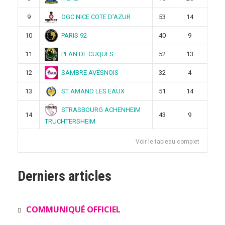
OGC NICE COTE D’AZUR
9
53
14
PARIS 92
10
40
9
PLAN DE CUQUES
11
52
13
SAMBRE AVESNOIS
12
32
4
ST AMAND LES EAUX
13
51
14
STRASBOURG ACHENHEIM
14
43
9
TRUCHTERSHEIM
Voir le tableau complet
Derniers articles
COMMUNIQUÉ OFFICIEL