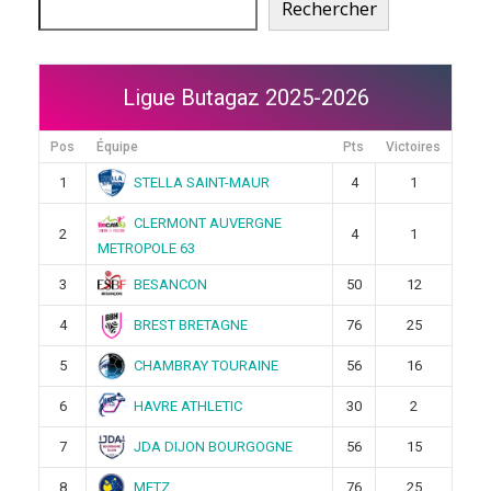
Rechercher
Ligue Butagaz 2025-2026
Pos
Équipe
Pts
Victoires
STELLA SAINT-MAUR
1
4
1
CLERMONT AUVERGNE
2
4
1
METROPOLE 63
BESANCON
3
50
12
BREST BRETAGNE
4
76
25
CHAMBRAY TOURAINE
5
56
16
HAVRE ATHLETIC
6
30
2
JDA DIJON BOURGOGNE
7
56
15
METZ
8
76
25