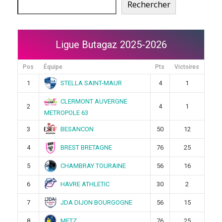
Rechercher
Ligue Butagaz 2025-2026
Pos
Équipe
Pts
Victoires
STELLA SAINT-MAUR
1
4
1
CLERMONT AUVERGNE
2
4
1
METROPOLE 63
BESANCON
3
50
12
BREST BRETAGNE
4
76
25
CHAMBRAY TOURAINE
5
56
16
HAVRE ATHLETIC
6
30
2
JDA DIJON BOURGOGNE
7
56
15
METZ
8
76
25