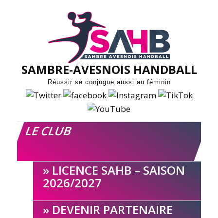
Skip
to
content
SAMBRE-AVESNOIS HANDBALL
Réussir se conjugue aussi au féminin
LE CLUB
LICENCE SAHB – SAISON
2026/2027
DEVENIR PARTENAIRE