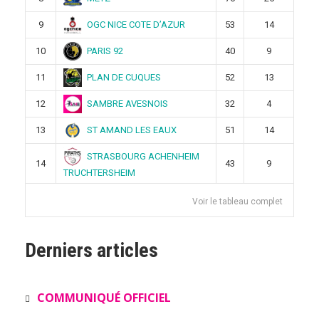
OGC NICE COTE D’AZUR
9
53
14
PARIS 92
10
40
9
PLAN DE CUQUES
11
52
13
SAMBRE AVESNOIS
12
32
4
ST AMAND LES EAUX
13
51
14
STRASBOURG ACHENHEIM
14
43
9
TRUCHTERSHEIM
Voir le tableau complet
Derniers articles
COMMUNIQUÉ OFFICIEL