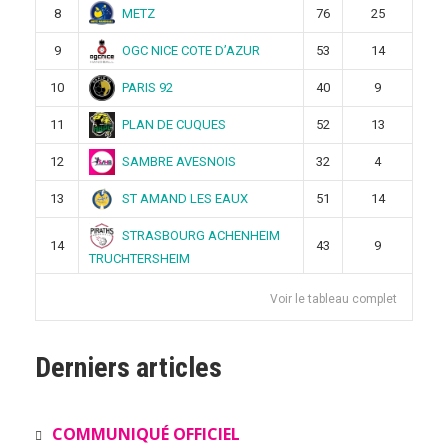
METZ
8
76
25
OGC NICE COTE D’AZUR
9
53
14
PARIS 92
10
40
9
PLAN DE CUQUES
11
52
13
SAMBRE AVESNOIS
12
32
4
ST AMAND LES EAUX
13
51
14
STRASBOURG ACHENHEIM
14
43
9
TRUCHTERSHEIM
Voir le tableau complet
Derniers articles
COMMUNIQUÉ OFFICIEL