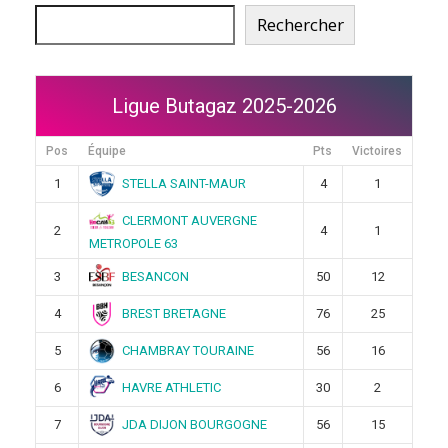
Rechercher
Ligue Butagaz 2025-2026
Pos
Équipe
Pts
Victoires
STELLA SAINT-MAUR
1
4
1
CLERMONT AUVERGNE
2
4
1
METROPOLE 63
BESANCON
3
50
12
BREST BRETAGNE
4
76
25
CHAMBRAY TOURAINE
5
56
16
HAVRE ATHLETIC
6
30
2
JDA DIJON BOURGOGNE
7
56
15