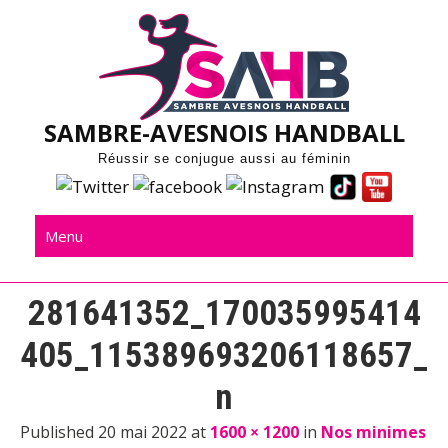
Skip
to
content
SAMBRE-AVESNOIS HANDBALL
Réussir se conjugue aussi au féminin
Menu
281641352_170035995414
405_115389693206118657_
n
Published 20 mai 2022 at
1600 × 1200
in
Nos minimes