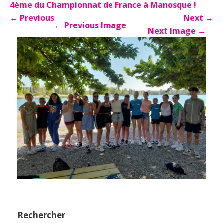
4ème du Championnat de France à Manosque !
←
Previous
Next
→
←
Previous Image
Next Image
→
Rechercher