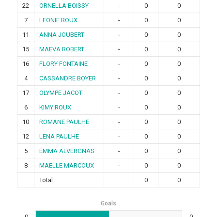
22
ORNELLA BOISSY
-
0
0
7
LEONIE ROUX
-
0
0
11
ANNA JOUBERT
-
0
0
15
MAEVA ROBERT
-
0
0
16
FLORY FONTAINE
-
0
0
4
CASSANDRE BOYER
-
0
0
17
OLYMPE JACOT
-
0
0
6
KIMY ROUX
-
0
0
10
ROMANE PAULHE
-
0
0
12
LENA PAULHE
-
0
0
5
EMMA ALVERGNAS
-
0
0
8
MAELLE MARCOUX
-
0
0
Total
0
0
Goals
0
0