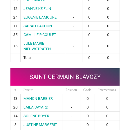
12
JEANNE KEIFLIN
-
0
0
24
EUGENIE LAMOURE
-
0
0
11
SARAH CACHON
-
0
0
35
CAMILLE PICOULET
-
0
0
JULE MARIE
16
-
0
0
NIEUWSTRATEN
Total
0
0
SAINT GERMAIN BLAVOZY
#
Joueur
Position
Goals
Interceptions
13
MANON BARBIER
-
0
0
20
LAILA BAYARD
-
0
0
14
SOLENE BOYER
-
0
0
3
JUSTINE MARGERIT
-
0
0