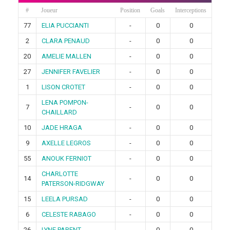
#
Joueur
Position
Goals
Interceptions
77
ELIA PUCCIANTI
-
0
0
2
CLARA PENAUD
-
0
0
20
AMELIE MALLEN
-
0
0
27
JENNIFER FAVELIER
-
0
0
1
LISON CROTET
-
0
0
LENA POMPON-
7
-
0
0
CHAILLARD
10
JADE HRAGA
-
0
0
9
AXELLE LEGROS
-
0
0
55
ANOUK FERNIOT
-
0
0
CHARLOTTE
14
-
0
0
PATERSON-RIDGWAY
15
LEELA PURSAD
-
0
0
6
CELESTE RABAGO
-
0
0
26
LYNE PARENT
-
0
0