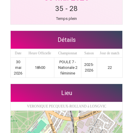
35
-
28
Temps plein
Détails
Date
Heure Officielle
Championnat
Saison
Jour de match
30
POULE 7 -
2025-
mai
18h00
Nationale 2
22
2026
2026
féminine
Lieu
VERONIQUE PECQUEUX-ROLLAND à LONGVIC