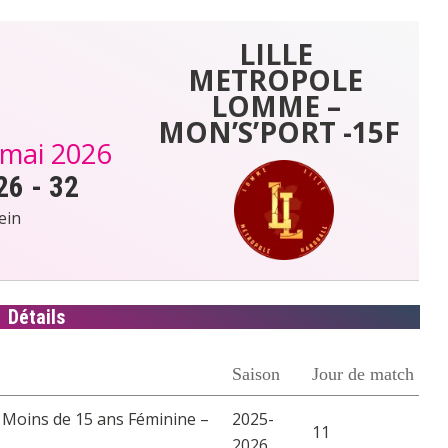
LILLE 
METROPOLE 
LOMME – 
MON’S’PORT -15F
 mai 2026
26
-
32
ein
Détails
Saison
Jour de match
 Moins de 15 ans Féminine –
2025-
11
2026