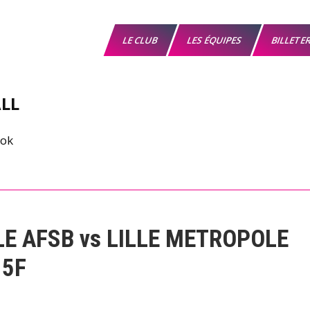
LE CLUB
LES ÉQUIPES
BILLETE
LL
LE AFSB vs LILLE METROPOLE
15F