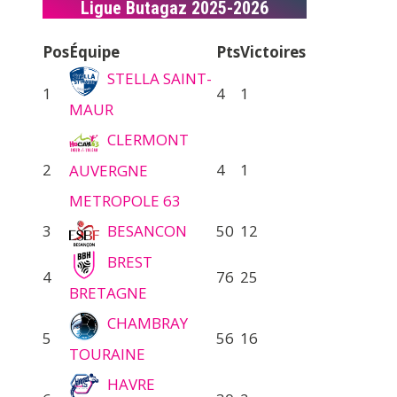
Ligue Butagaz 2025-2026
Pos
Équipe
Pts
Victoires
STELLA SAINT-
1
4
1
MAUR
CLERMONT
2
4
1
AUVERGNE
METROPOLE 63
3
BESANCON
50
12
BREST
4
76
25
BRETAGNE
CHAMBRAY
5
56
16
TOURAINE
HAVRE