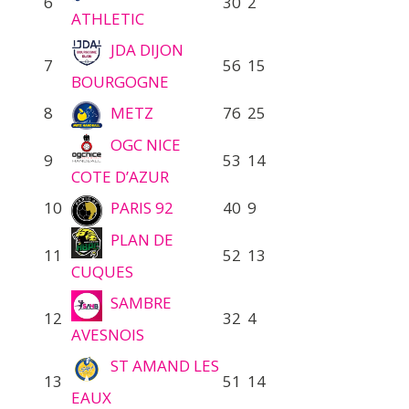
6
30
2
ATHLETIC
JDA DIJON
7
56
15
BOURGOGNE
8
METZ
76
25
OGC NICE
9
53
14
COTE D’AZUR
10
PARIS 92
40
9
PLAN DE
11
52
13
CUQUES
SAMBRE
12
32
4
AVESNOIS
ST AMAND LES
13
51
14
EAUX