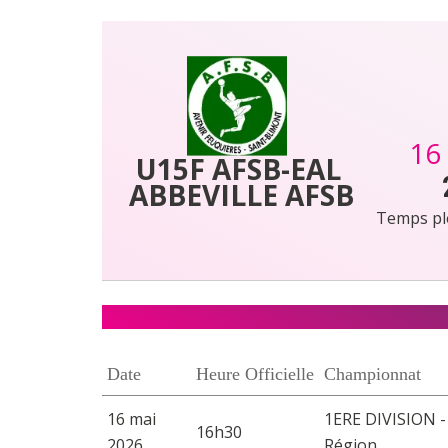
16
U15F AFSB-EAL 
ABBEVILLE AFSB
Temps pl
Date
Heure Officielle
Championnat
16 mai
1ERE DIVISION -
16h30
2026
Région