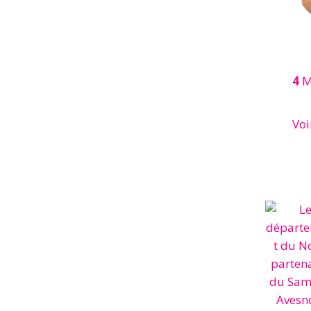
4
M
Voi