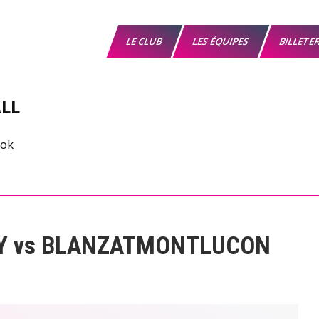
LE CLUB
LES ÉQUIPES
BILLETE
LL
ZY vs BLANZATMONTLUCON