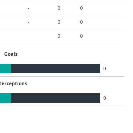
-
0
0
-
0
0
0
0
Goals
0
terceptions
0