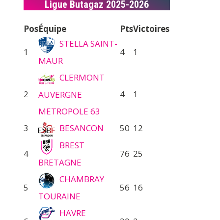
Ligue Butagaz 2025-2026
Pos
Équipe
Pts
Victoires
STELLA SAINT-
1
4
1
MAUR
CLERMONT
2
4
1
AUVERGNE
METROPOLE 63
3
BESANCON
50
12
BREST
4
76
25
BRETAGNE
CHAMBRAY
5
56
16
TOURAINE
HAVRE