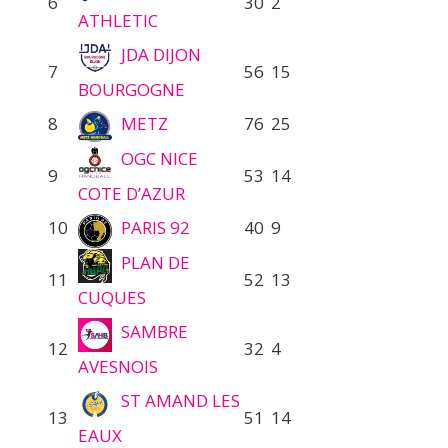
6
30
2
ATHLETIC
JDA DIJON
7
56
15
BOURGOGNE
8
METZ
76
25
OGC NICE
9
53
14
COTE D’AZUR
10
PARIS 92
40
9
PLAN DE
11
52
13
CUQUES
SAMBRE
12
32
4
AVESNOIS
ST AMAND LES
13
51
14
EAUX