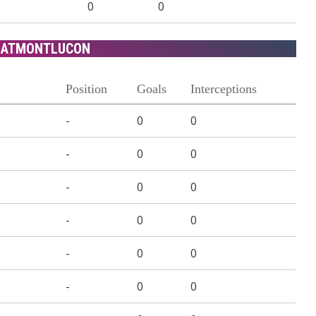
0
0
ZATMONTLUCON
Position
Goals
Interceptions
-
0
0
-
0
0
-
0
0
-
0
0
-
0
0
-
0
0