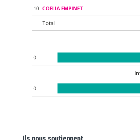
10
COELIA EMPINET
Total
0
In
0
Ils nous soutiennent