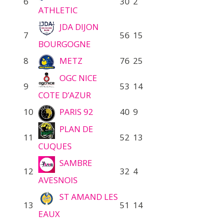
6
30
2
ATHLETIC
JDA DIJON
7
56
15
BOURGOGNE
8
METZ
76
25
OGC NICE
9
53
14
COTE D’AZUR
10
PARIS 92
40
9
PLAN DE
11
52
13
CUQUES
SAMBRE
12
32
4
AVESNOIS
ST AMAND LES
13
51
14
EAUX