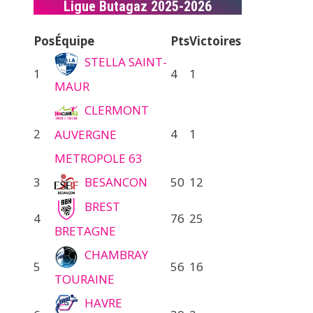
Ligue Butagaz 2025-2026
Pos
Équipe
Pts
Victoires
STELLA SAINT-
1
4
1
MAUR
CLERMONT
2
4
1
AUVERGNE
METROPOLE 63
3
BESANCON
50
12
BREST
4
76
25
BRETAGNE
CHAMBRAY
5
56
16
TOURAINE
HAVRE