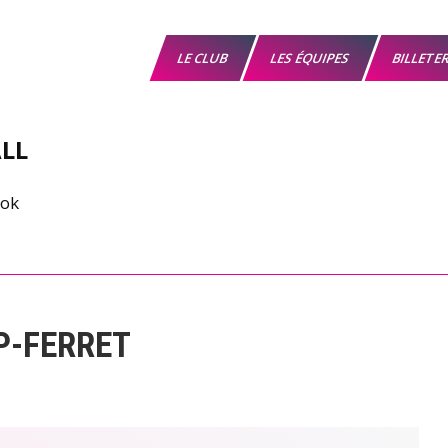
LE CLUB
LES ÉQUIPES
BILLETE
LL
P-FERRET