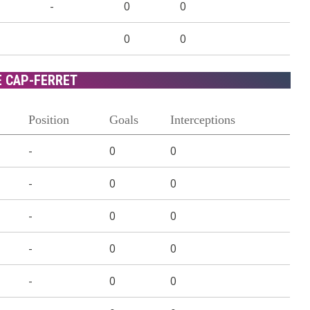
-
0
0
0
0
E CAP-FERRET
Position
Goals
Interceptions
-
0
0
-
0
0
-
0
0
-
0
0
-
0
0