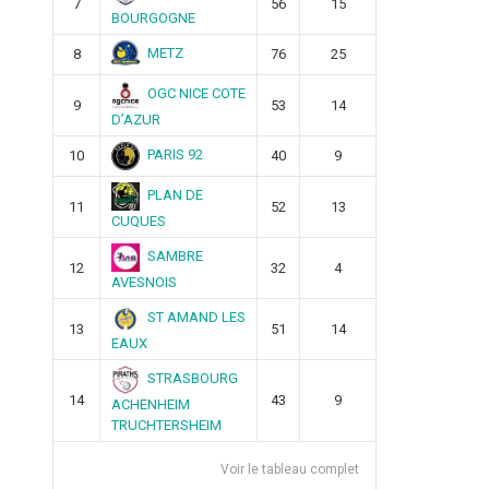
7
56
15
BOURGOGNE
METZ
8
76
25
OGC NICE COTE
9
53
14
D’AZUR
PARIS 92
10
40
9
PLAN DE
11
52
13
CUQUES
SAMBRE
12
32
4
AVESNOIS
ST AMAND LES
13
51
14
EAUX
STRASBOURG
14
43
9
ACHENHEIM
TRUCHTERSHEIM
Voir le tableau complet