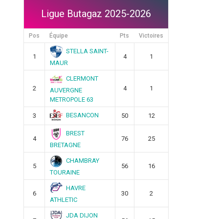
Ligue Butagaz 2025-2026
Pos
Équipe
Pts
Victoires
STELLA SAINT-
1
4
1
MAUR
CLERMONT
2
4
1
AUVERGNE
METROPOLE 63
BESANCON
3
50
12
BREST
4
76
25
BRETAGNE
CHAMBRAY
5
56
16
TOURAINE
HAVRE
6
30
2
ATHLETIC
JDA DIJON