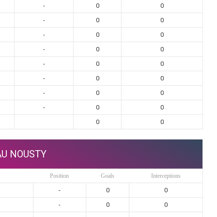
-
0
0
-
0
0
-
0
0
-
0
0
-
0
0
-
0
0
-
0
0
-
0
0
0
0
AU NOUSTY
Position
Goals
Interceptions
-
0
0
-
0
0