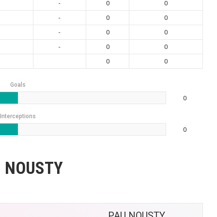
-
0
0
-
0
0
-
0
0
-
0
0
0
0
Goals
0
Interceptions
0
U NOUSTY
PAU NOUSTY