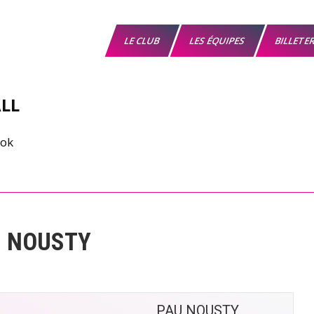
LE CLUB
LES ÉQUIPES
BILLETE
LL
U NOUSTY
PAU NOUSTY