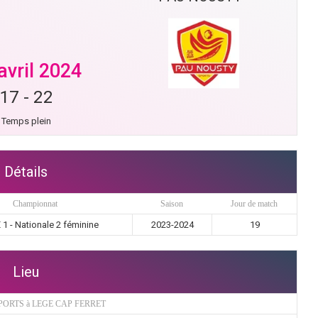
avril 2024
17
-
22
Temps plein
Détails
Championnat
Saison
Jour de match
1 - Nationale 2 féminine
2023-2024
19
Lieu
PORTS à LEGE CAP FERRET