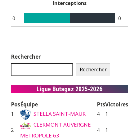
Interceptions
0
0
Rechercher
Rechercher
Ligue Butagaz 2025-2026
Pos
Équipe
Pts
Victoires
1
STELLA SAINT-MAUR
4
1
CLERMONT AUVERGNE
2
4
1
METROPOLE 63