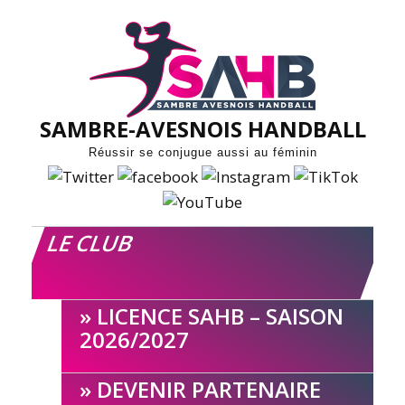
Skip
to
content
SAMBRE-AVESNOIS HANDBALL
Réussir se conjugue aussi au féminin
LE CLUB
LICENCE SAHB – SAISON
2026/2027
DEVENIR PARTENAIRE