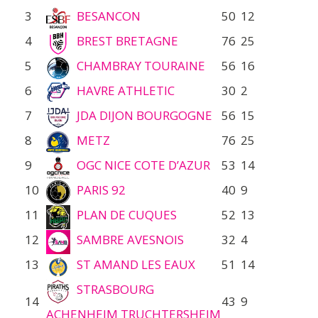
3
BESANCON
50
12
4
BREST BRETAGNE
76
25
5
CHAMBRAY TOURAINE
56
16
6
HAVRE ATHLETIC
30
2
7
JDA DIJON BOURGOGNE
56
15
8
METZ
76
25
9
OGC NICE COTE D’AZUR
53
14
10
PARIS 92
40
9
11
PLAN DE CUQUES
52
13
12
SAMBRE AVESNOIS
32
4
13
ST AMAND LES EAUX
51
14
STRASBOURG
14
43
9
ACHENHEIM TRUCHTERSHEIM