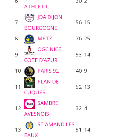
6
30
2
ATHLETIC
JDA DIJON
7
56
15
BOURGOGNE
8
METZ
76
25
OGC NICE
9
53
14
COTE D’AZUR
10
PARIS 92
40
9
PLAN DE
11
52
13
CUQUES
SAMBRE
12
32
4
AVESNOIS
ST AMAND LES
13
51
14
EAUX