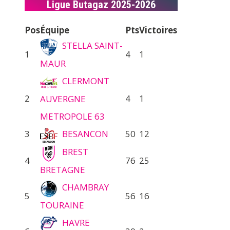
Ligue Butagaz 2025-2026
Pos
Équipe
Pts
Victoires
STELLA SAINT-
1
4
1
MAUR
CLERMONT
2
4
1
AUVERGNE
METROPOLE 63
3
BESANCON
50
12
BREST
4
76
25
BRETAGNE
CHAMBRAY
5
56
16
TOURAINE
HAVRE