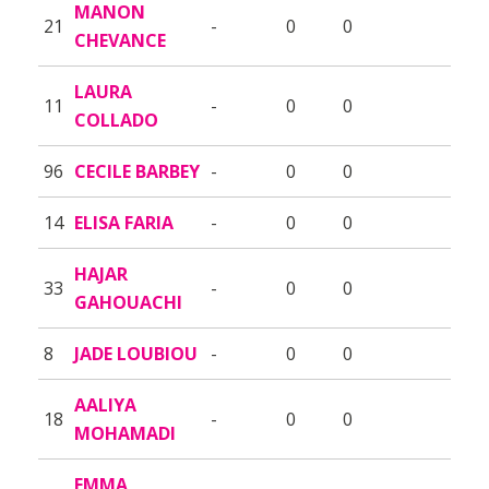
MANON
21
-
0
0
CHEVANCE
LAURA
11
-
0
0
COLLADO
96
CECILE BARBEY
-
0
0
14
ELISA FARIA
-
0
0
HAJAR
33
-
0
0
GAHOUACHI
8
JADE LOUBIOU
-
0
0
AALIYA
18
-
0
0
MOHAMADI
EMMA