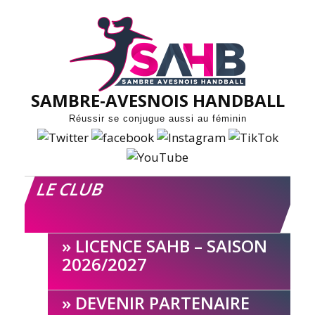
Skip
to
content
SAMBRE-AVESNOIS HANDBALL
Réussir se conjugue aussi au féminin
LE CLUB
LICENCE SAHB – SAISON
2026/2027
DEVENIR PARTENAIRE