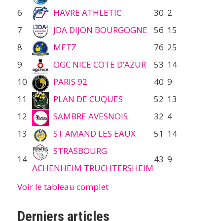
6
HAVRE ATHLETIC
30
2
7
JDA DIJON BOURGOGNE
56
15
8
METZ
76
25
9
OGC NICE COTE D’AZUR
53
14
10
PARIS 92
40
9
11
PLAN DE CUQUES
52
13
12
SAMBRE AVESNOIS
32
4
13
ST AMAND LES EAUX
51
14
STRASBOURG
14
43
9
ACHENHEIM TRUCHTERSHEIM
Voir le tableau complet
Derniers articles