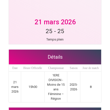
21 mars 2026
25
-
25
Temps plein
Détails
Date
Heure Officielle
Championnat
Saison
Jour de match
1ERE
DIVISION -
21
Moins de 15
2025-
mars
15h00
8
ans
2026
2026
Féminine –
Région