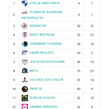
STELLA SAINT-MAUR
1
4
1
CLERMONT AUVERGNE
2
4
1
METROPOLE 63
BESANCON
3
50
12
BREST BRETAGNE
4
76
25
CHAMBRAY TOURAINE
5
56
16
HAVRE ATHLETIC
6
30
2
JDA DIJON BOURGOGNE
7
56
15
METZ
8
76
25
OGC NICE COTE D’AZUR
9
53
14
PARIS 92
10
40
9
PLAN DE CUQUES
11
52
13
SAMBRE AVESNOIS
12
32
4