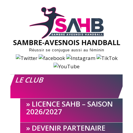
Skip
to
content
SAMBRE-AVESNOIS HANDBALL
Réussir se conjugue aussi au féminin
LE CLUB
LICENCE SAHB – SAISON
2026/2027
DEVENIR PARTENAIRE