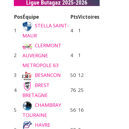
Ligue Butagaz 2025-2026
Pos
Équipe
Pts
Victoires
STELLA SAINT-
1
4
1
MAUR
CLERMONT
2
4
1
AUVERGNE
METROPOLE 63
3
BESANCON
50
12
BREST
4
76
25
BRETAGNE
CHAMBRAY
5
56
16
TOURAINE
HAVRE