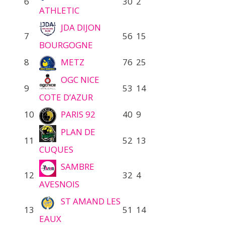
6
30
2
ATHLETIC
JDA DIJON
7
56
15
BOURGOGNE
8
METZ
76
25
OGC NICE
9
53
14
COTE D’AZUR
10
PARIS 92
40
9
PLAN DE
11
52
13
CUQUES
SAMBRE
12
32
4
AVESNOIS
ST AMAND LES
13
51
14
EAUX