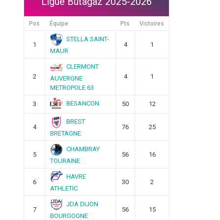
Ligue Butagaz 2025-2026
Pos
Équipe
Pts
Victoires
STELLA SAINT-
1
4
1
MAUR
CLERMONT
2
4
1
AUVERGNE
METROPOLE 63
BESANCON
3
50
12
BREST
4
76
25
BRETAGNE
CHAMBRAY
5
56
16
TOURAINE
HAVRE
6
30
2
ATHLETIC
JDA DIJON
7
56
15
BOURGOGNE