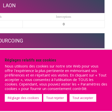
LAON
ls
Interceptions
0
OURCOING
ls
Interceptions
0
Réglages relatifs aux cookies
Nous utilisons des cookies sur notre site Web pour vous
offrir l'expérience la plus pertinente en mémorisant vos
préférences et en répétant vos visites. En cliquant sur « Tout
accepter », vous consentez à l'utilisation de TOUS les
cookies. Cependant, vous pouvez visiter les « Paramètres des
cookies » pour fournir un consentement contrôlé.
Réglage des cookies
Tout rejeter
Tout accepter