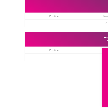
Position
Goa
0
T
Position
Goa
0