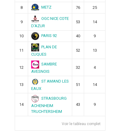
METZ
8
76
25
OGC NICE COTE
9
53
14
D’AZUR
PARIS 92
10
40
9
PLAN DE
11
52
13
CUQUES
SAMBRE
12
32
4
AVESNOIS
ST AMAND LES
13
51
14
EAUX
STRASBOURG
14
43
9
ACHENHEIM
TRUCHTERSHEIM
Voir le tableau complet