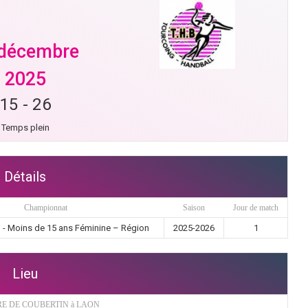
 décembre
2025
15
-
26
Temps plein
Détails
Championnat
Saison
Jour de match
 - Moins de 15 ans Féminine – Région
2025-2026
1
Lieu
RE DE COUBERTIN à LAON