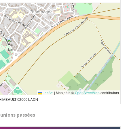
Leaflet
|
Map data ©
OpenStreetMap
contributors
THIMBAULT 02000 LAON
unions passées