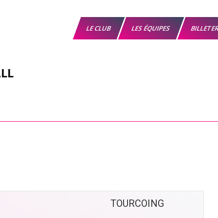
LE CLUB
LES ÉQUIPES
BILLETE
LL
TOURCOING