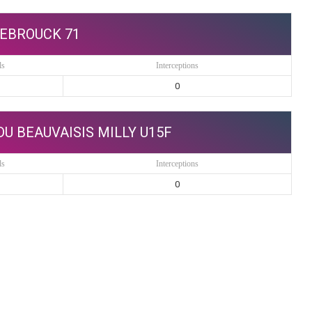
EBROUCK 71
ls
Interceptions
0
U BEAUVAISIS MILLY U15F
ls
Interceptions
0