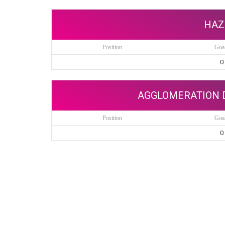
HAZ
Position
Goa
0
AGGLOMERATION D
Position
Goa
0