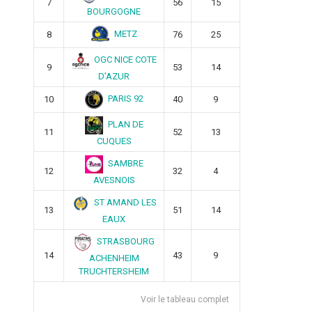
7
56
15
BOURGOGNE
METZ
8
76
25
OGC NICE COTE
9
53
14
D’AZUR
PARIS 92
10
40
9
PLAN DE
11
52
13
CUQUES
SAMBRE
12
32
4
AVESNOIS
ST AMAND LES
13
51
14
EAUX
STRASBOURG
14
43
9
ACHENHEIM
TRUCHTERSHEIM
Voir le tableau complet