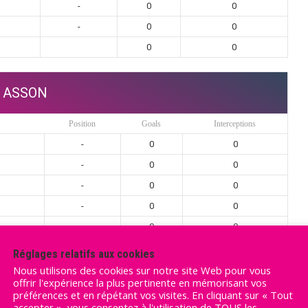
-
0
0
-
0
0
0
0
ASSON
Position
Goals
Interceptions
-
0
0
-
0
0
-
0
0
-
0
0
-
0
0
-
0
0
Réglages relatifs aux cookies
-
0
0
Nous utilisons des cookies sur notre site Web pour vous
offrir l'expérience la plus pertinente en mémorisant vos
-
0
0
préférences et en répétant vos visites. En cliquant sur « Tout
accepter », vous consentez à l'utilisation de TOUS les