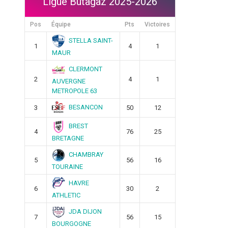
Ligue Butagaz 2025-2026
Pos
Équipe
Pts
Victoires
STELLA SAINT-
1
4
1
MAUR
CLERMONT
2
4
1
AUVERGNE
METROPOLE 63
BESANCON
3
50
12
BREST
4
76
25
BRETAGNE
CHAMBRAY
5
56
16
TOURAINE
HAVRE
6
30
2
ATHLETIC
JDA DIJON
7
56
15
BOURGOGNE