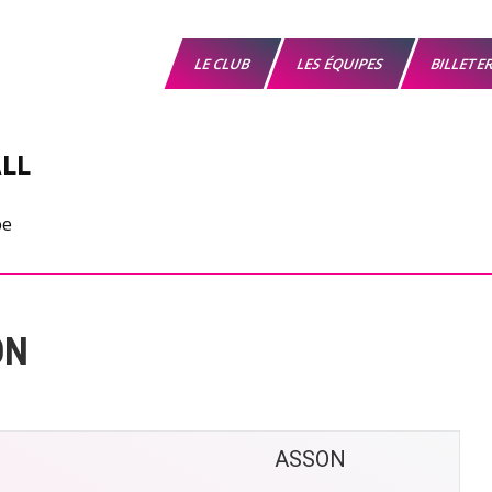
LE CLUB
LES ÉQUIPES
BILLETE
LL
ON
ASSON