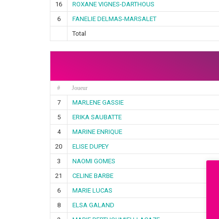
16
ROXANE VIGNES-DARTHOUS
6
FANELIE DELMAS-MARSALET
Total
#
Joueur
7
MARLENE GASSIE
5
ERIKA SAUBATTE
4
MARINE ENRIQUE
20
ELISE DUPEY
3
NAOMI GOMES
21
CELINE BARBE
6
MARIE LUCAS
8
ELSA GALAND