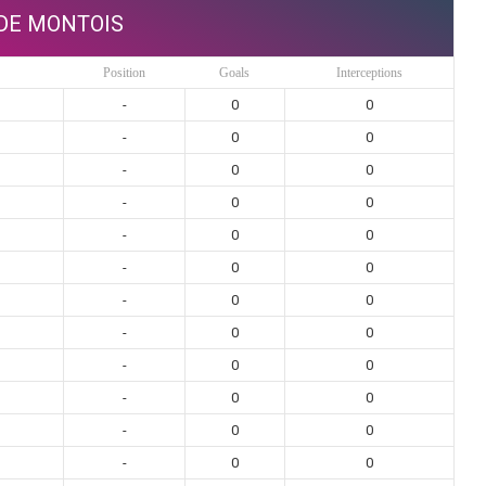
DE MONTOIS
Position
Goals
Interceptions
-
0
0
-
0
0
-
0
0
-
0
0
-
0
0
-
0
0
-
0
0
-
0
0
-
0
0
-
0
0
-
0
0
-
0
0