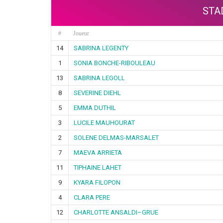
STA
#
Joueur
14
SABRINA LEGENTY
1
SONIA BONCHE-RIBOULEAU
13
SABRINA LEGOLL
8
SEVERINE DIEHL
5
EMMA DUTHIL
3
LUCILE MAUHOURAT
2
SOLENE DELMAS-MARSALET
7
MAEVA ARRIETA
11
TIPHAINE LAHET
9
KYARA FILOPON
4
CLARA PERE
12
CHARLOTTE ANSALDI–GRUE