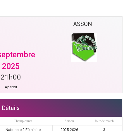
ASSON
septembre
2025
21h00
Aperçu
Détails
Championnat
Saison
Jour de match
Nationale 2 Féminine
2025-2026
3