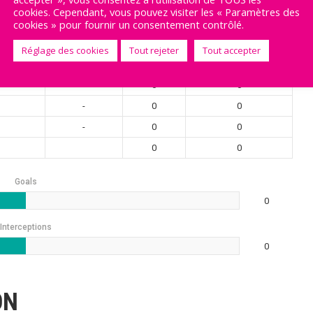
-
0
0
cookies. Cependant, vous pouvez visiter les « Paramètres des
-
0
0
cookies » pour fournir un consentement contrôlé.
-
0
0
Réglage des cookies
Tout rejeter
Tout accepter
-
0
0
-
0
0
-
0
0
-
0
0
0
0
Goals
0
Interceptions
0
ON