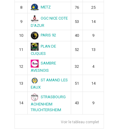
METZ
8
76
25
OGC NICE COTE
9
53
14
D’AZUR
PARIS 92
10
40
9
PLAN DE
11
52
13
CUQUES
SAMBRE
12
32
4
AVESNOIS
ST AMAND LES
13
51
14
EAUX
STRASBOURG
14
43
9
ACHENHEIM
TRUCHTERSHEIM
Voir le tableau complet