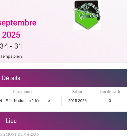
septembre
2025
34
-
31
Temps plein
Détails
Championnat
Saison
Jour de match
ULE 1 - Nationale 2 féminine
2025-2026
3
Lieu
TE à MONT DE MARSAN