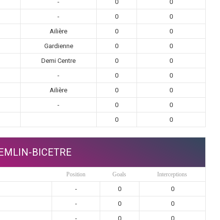
-
0
0
-
0
0
Ailière
0
0
Gardienne
0
0
Demi Centre
0
0
-
0
0
Ailière
0
0
-
0
0
0
0
EMLIN-BICETRE
Position
Goals
Interceptions
-
0
0
-
0
0
-
0
0