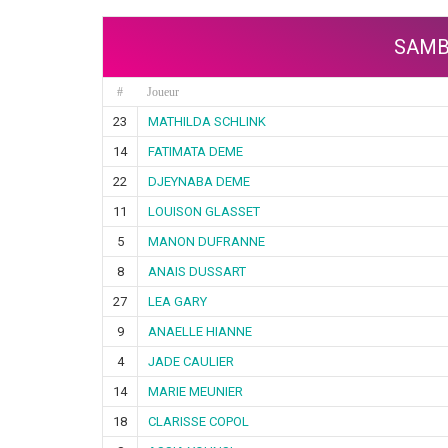
SAMB
#
Joueur
23
MATHILDA SCHLINK
14
FATIMATA DEME
22
DJEYNABA DEME
11
LOUISON GLASSET
5
MANON DUFRANNE
8
ANAIS DUSSART
27
LEA GARY
9
ANAELLE HIANNE
4
JADE CAULIER
14
MARIE MEUNIER
18
CLARISSE COPOL