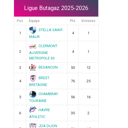
Ligue Butagaz 2025-2026
Pos
Équipe
Pts
Victoires
STELLA SAINT-
1
4
1
MAUR
CLERMONT
2
4
1
AUVERGNE
METROPOLE 63
BESANCON
3
50
12
BREST
4
76
25
BRETAGNE
CHAMBRAY
5
56
16
TOURAINE
HAVRE
6
30
2
ATHLETIC
JDA DIJON