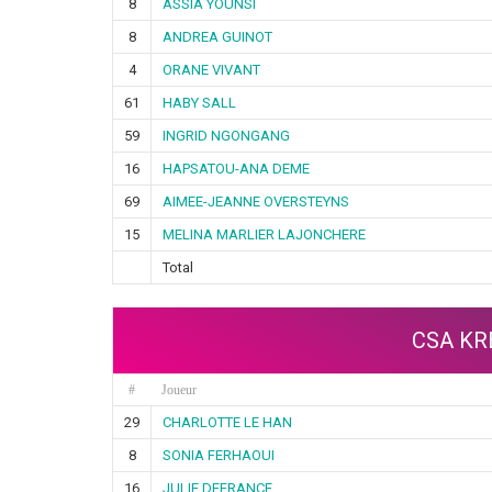
8
ASSIA YOUNSI
8
ANDREA GUINOT
4
ORANE VIVANT
61
HABY SALL
59
INGRID NGONGANG
16
HAPSATOU-ANA DEME
69
AIMEE-JEANNE OVERSTEYNS
15
MELINA MARLIER LAJONCHERE
Total
CSA KR
#
Joueur
29
CHARLOTTE LE HAN
8
SONIA FERHAOUI
16
JULIE DEFRANCE