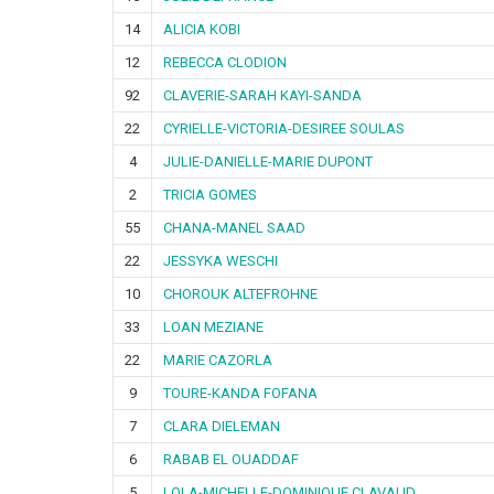
14
ALICIA KOBI
12
REBECCA CLODION
92
CLAVERIE-SARAH KAYI-SANDA
22
CYRIELLE-VICTORIA-DESIREE SOULAS
4
JULIE-DANIELLE-MARIE DUPONT
2
TRICIA GOMES
55
CHANA-MANEL SAAD
22
JESSYKA WESCHI
10
CHOROUK ALTEFROHNE
33
LOAN MEZIANE
22
MARIE CAZORLA
9
TOURE-KANDA FOFANA
7
CLARA DIELEMAN
6
RABAB EL OUADDAF
5
LOLA-MICHELLE-DOMINIQUE CLAVAUD