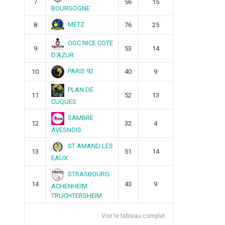
7
56
15
BOURGOGNE
METZ
8
76
25
OGC NICE COTE
9
53
14
D’AZUR
PARIS 92
10
40
9
PLAN DE
11
52
13
CUQUES
SAMBRE
12
32
4
AVESNOIS
ST AMAND LES
13
51
14
EAUX
STRASBOURG
14
43
9
ACHENHEIM
TRUCHTERSHEIM
Voir le tableau complet