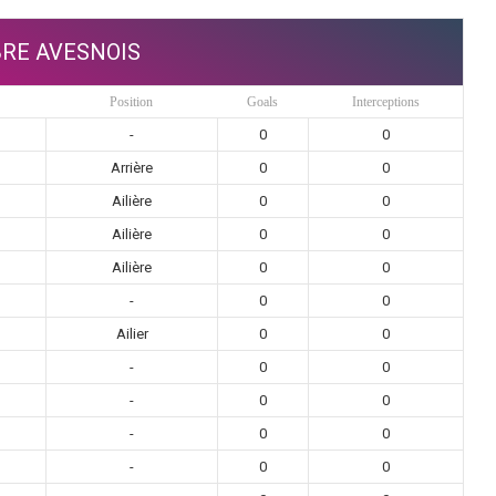
RE AVESNOIS
Position
Goals
Interceptions
-
0
0
Arrière
0
0
Ailière
0
0
Ailière
0
0
Ailière
0
0
-
0
0
Ailier
0
0
-
0
0
-
0
0
-
0
0
-
0
0