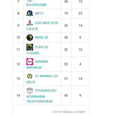
7
56
15
BOURGOGNE
METZ
8
76
25
OGC NICE COTE
9
53
14
D’AZUR
PARIS 92
10
40
9
PLAN DE
11
52
13
CUQUES
SAMBRE
12
32
4
AVESNOIS
ST AMAND LES
13
51
14
EAUX
STRASBOURG
14
43
9
ACHENHEIM
TRUCHTERSHEIM
Voir le tableau complet