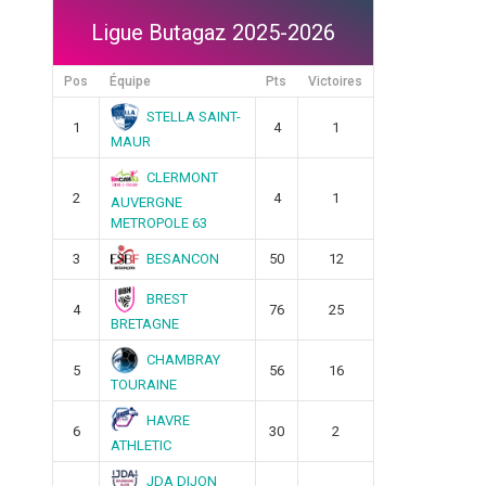
Ligue Butagaz 2025-2026
Pos
Équipe
Pts
Victoires
STELLA SAINT-
1
4
1
MAUR
CLERMONT
2
4
1
AUVERGNE
METROPOLE 63
BESANCON
3
50
12
BREST
4
76
25
BRETAGNE
CHAMBRAY
5
56
16
TOURAINE
HAVRE
6
30
2
ATHLETIC
JDA DIJON