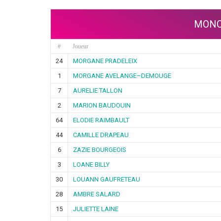
MONC
#
Joueur
24
MORGANE PRADELEIX
1
MORGANE AVELANGE–DEMOUGE
7
AURELIE TALLON
2
MARION BAUDOUIN
64
ELODIE RAIMBAULT
44
CAMILLE DRAPEAU
6
ZAZIE BOURGEOIS
3
LOANE BILLY
30
LOUANN GAUFRETEAU
28
AMBRE SALARD
15
JULIETTE LAINE