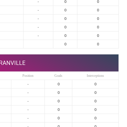
-
0
0
-
0
0
-
0
0
-
0
0
-
0
0
0
0
RANVILLE
Position
Goals
Interceptions
-
0
0
-
0
0
-
0
0
-
0
0
-
0
0
-
0
0