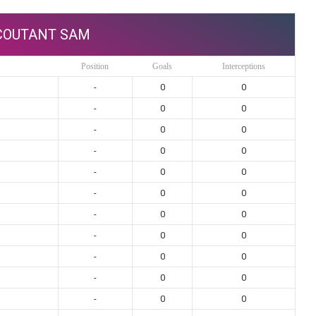
OUTANT SAM
Position
Goals
Interceptions
-
0
0
-
0
0
-
0
0
-
0
0
-
0
0
-
0
0
-
0
0
-
0
0
-
0
0
-
0
0
-
0
0