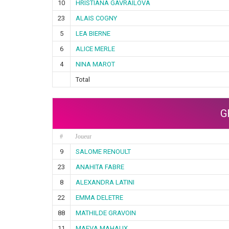
10
HRISTIANA GAVRAILOVA
23
ALAIS COGNY
5
LEA BIERNE
6
ALICE MERLE
4
NINA MAROT
Total
G
#
Joueur
9
SALOME RENOULT
23
ANAHITA FABRE
8
ALEXANDRA LATINI
22
EMMA DELETRE
88
MATHILDE GRAVOIN
11
MAEVA MAHAUX