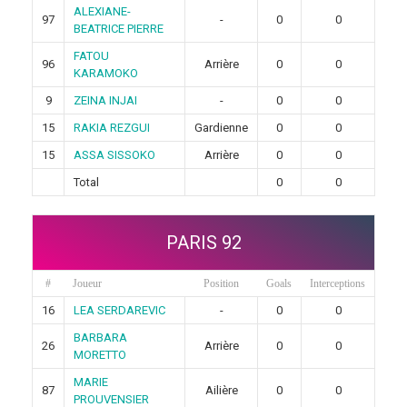
ALEXIANE-
97
-
0
0
BEATRICE PIERRE
FATOU
96
Arrière
0
0
KARAMOKO
9
ZEINA INJAI
-
0
0
15
RAKIA REZGUI
Gardienne
0
0
15
ASSA SISSOKO
Arrière
0
0
Total
0
0
PARIS 92
#
Joueur
Position
Goals
Interceptions
16
LEA SERDAREVIC
-
0
0
BARBARA
26
Arrière
0
0
MORETTO
MARIE
87
Ailière
0
0
PROUVENSIER