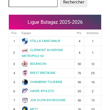
Rechercher
Ligue Butagaz 2025-2026
Pos
Équipe
Pts
Victoires
STELLA SAINT-MAUR
1
4
1
CLERMONT AUVERGNE
2
4
1
METROPOLE 63
BESANCON
3
50
12
BREST BRETAGNE
4
76
25
CHAMBRAY TOURAINE
5
56
16
HAVRE ATHLETIC
6
30
2
JDA DIJON BOURGOGNE
7
56
15
METZ
8
76
25