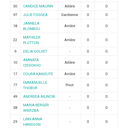
30
CANDICE MAURIN
Ailière
0
0
97
JULIE FOGGEA
Gardienne
0
0
JANNELA
18
Arrière
0
0
BLONBOU
MATHILDE
22
Arrière
0
0
PLOTTON
9
DELIA GOLVET
-
0
0
AMINATA
10
Ailière
0
0
CISSOKHO
17
COURA KANOUTE
Arrière
0
0
EMMANUELLE
77
Pivot
0
0
THOBOR
49
ANDREEA AILINCAI
-
0
0
MARIA BERGER
38
-
0
0
WIERZBA
LINN ANNA
29
-
0
0
HANSSON