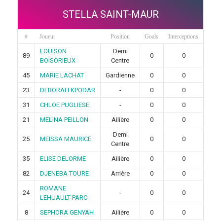
STELLA SAINT-MAUR
#
Joueur
Position
Goals
Interceptions
LOUISON
Demi
89
0
0
BOISORIEUX
Centre
45
MARIE LACHAT
Gardienne
0
0
23
DEBORAH KPODAR
-
0
0
31
CHLOE PUGLIESE
-
0
0
21
MELINA PEILLON
Ailière
0
0
Demi
25
MEISSA MAURICE
0
0
Centre
35
ELISE DELORME
Ailière
0
0
82
DJENEBA TOURE
Arrière
0
0
ROMANE
24
-
0
0
LEHUAULT-PARC
8
SEPHORA GENYAH
Ailière
0
0