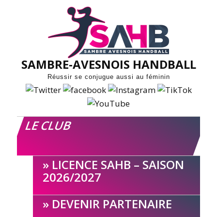
Skip
to
content
SAMBRE-AVESNOIS HANDBALL
Réussir se conjugue aussi au féminin
LE CLUB
LICENCE SAHB – SAISON
2026/2027
DEVENIR PARTENAIRE