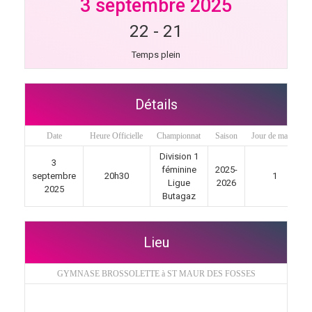
3 septembre 2025
22
-
21
Temps plein
Détails
Date
Heure Officielle
Championnat
Saison
Jour de match
Division 1
3
féminine
2025-
septembre
20h30
1
Ligue
2026
2025
Butagaz
Lieu
GYMNASE BROSSOLETTE à ST MAUR DES FOSSES