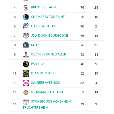
BREST BRETAGNE
4
76
25
CHAMBRAY TOURAINE
5
56
16
HAVRE ATHLETIC
6
30
2
JDA DIJON BOURGOGNE
7
56
15
METZ
8
76
25
OGC NICE COTE D’AZUR
9
53
14
PARIS 92
10
40
9
PLAN DE CUQUES
11
52
13
SAMBRE AVESNOIS
12
32
4
ST AMAND LES EAUX
13
51
14
STRASBOURG ACHENHEIM
14
43
9
TRUCHTERSHEIM