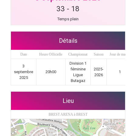
33
-
18
Temps plein
Détails
Date
Heure Officielle
Championnat
Saison
Jour de match
Division 1
3
féminine
2025-
septembre
20h00
1
Ligue
2026
2025
Butagaz
Lieu
BREST ARENA à BREST