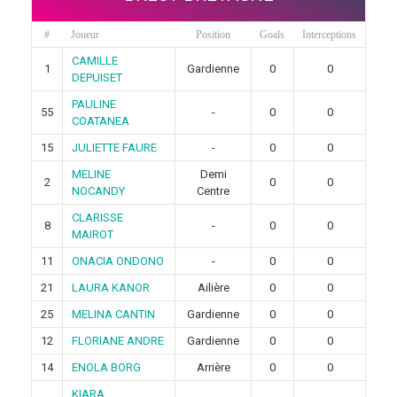
#
Joueur
Position
Goals
Interceptions
CAMILLE
1
Gardienne
0
0
DEPUISET
PAULINE
55
-
0
0
COATANEA
15
JULIETTE FAURE
-
0
0
MELINE
Demi
2
0
0
NOCANDY
Centre
CLARISSE
8
-
0
0
MAIROT
11
ONACIA ONDONO
-
0
0
21
LAURA KANOR
Ailière
0
0
25
MELINA CANTIN
Gardienne
0
0
12
FLORIANE ANDRE
Gardienne
0
0
14
ENOLA BORG
Arrière
0
0
KIARA