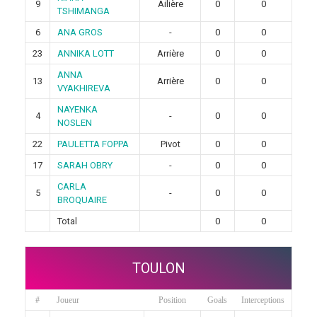
9
Ailière
0
0
TSHIMANGA
6
ANA GROS
-
0
0
23
ANNIKA LOTT
Arrière
0
0
ANNA
13
Arrière
0
0
VYAKHIREVA
NAYENKA
4
-
0
0
NOSLEN
22
PAULETTA FOPPA
Pivot
0
0
17
SARAH OBRY
-
0
0
CARLA
5
-
0
0
BROQUAIRE
Total
0
0
TOULON
#
Joueur
Position
Goals
Interceptions