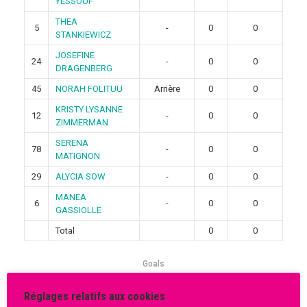
YESSOUF
THEA
5
-
0
0
STANKIEWICZ
JOSEFINE
24
-
0
0
DRAGENBERG
45
NORAH FOLITUU
Arrière
0
0
KRISTY LYSANNE
12
-
0
0
ZIMMERMAN
SERENA
78
-
0
0
MATIGNON
29
ALYCIA SOW
-
0
0
MANEA
6
-
0
0
GASSIOLLE
Total
0
0
Goals
0
0
Réglages relatifs aux cookies