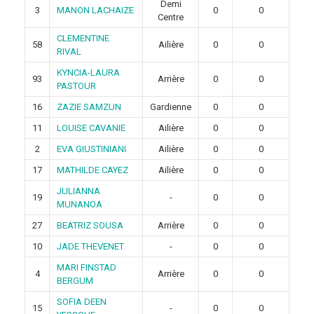
Demi
3
MANON LACHAIZE
0
0
Centre
CLEMENTINE
58
Ailière
0
0
RIVAL
KYNCIA-LAURA
93
Arrière
0
0
PASTOUR
16
ZAZIE SAMZUN
Gardienne
0
0
11
LOUISE CAVANIE
Ailière
0
0
2
EVA GIUSTINIANI
Ailière
0
0
17
MATHILDE CAYEZ
Ailière
0
0
JULIANNA
19
-
0
0
MUNANOA
27
BEATRIZ SOUSA
Arrière
0
0
10
JADE THEVENET
-
0
0
MARI FINSTAD
4
Arrière
0
0
BERGUM
SOFIA DEEN
15
-
0
0