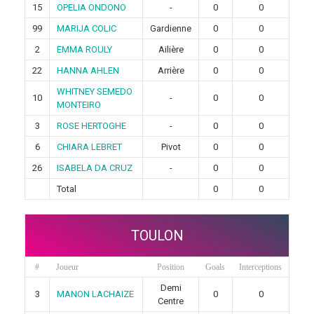
15
OPELIA ONDONO
-
0
0
99
MARIJA COLIC
Gardienne
0
0
2
EMMA ROULY
Ailière
0
0
22
HANNA AHLEN
Arrière
0
0
WHITNEY SEMEDO
10
-
0
0
MONTEIRO
3
ROSE HERTOGHE
-
0
0
6
CHIARA LEBRET
Pivot
0
0
26
ISABELA DA CRUZ
-
0
0
Total
0
0
TOULON
#
Joueur
Position
Goals
Interceptions
Demi
3
MANON LACHAIZE
0
0
Centre