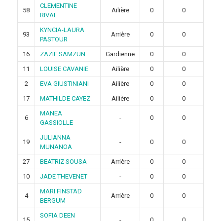
CLEMENTINE
58
Ailière
0
0
RIVAL
KYNCIA-LAURA
93
Arrière
0
0
PASTOUR
16
ZAZIE SAMZUN
Gardienne
0
0
11
LOUISE CAVANIE
Ailière
0
0
2
EVA GIUSTINIANI
Ailière
0
0
17
MATHILDE CAYEZ
Ailière
0
0
MANEA
6
-
0
0
GASSIOLLE
JULIANNA
19
-
0
0
MUNANOA
27
BEATRIZ SOUSA
Arrière
0
0
10
JADE THEVENET
-
0
0
MARI FINSTAD
4
Arrière
0
0
BERGUM
SOFIA DEEN
15
-
0
0