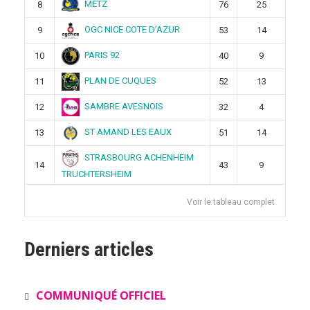
METZ
8
76
25
OGC NICE COTE D’AZUR
9
53
14
PARIS 92
10
40
9
PLAN DE CUQUES
11
52
13
SAMBRE AVESNOIS
12
32
4
ST AMAND LES EAUX
13
51
14
STRASBOURG ACHENHEIM
14
43
9
TRUCHTERSHEIM
Voir le tableau complet
Derniers articles
COMMUNIQUÉ OFFICIEL