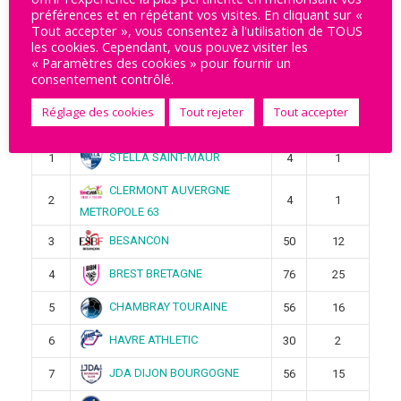
Rechercher
préférences et en répétant vos visites. En cliquant sur «
Tout accepter », vous consentez à l'utilisation de TOUS
les cookies. Cependant, vous pouvez visiter les
« Paramètres des cookies » pour fournir un
consentement contrôlé.
Ligue Butagaz 2025-2026
Réglage des cookies
Tout rejeter
Tout accepter
Pos
Équipe
Pts
Victoires
STELLA SAINT-MAUR
1
4
1
CLERMONT AUVERGNE
2
4
1
METROPOLE 63
BESANCON
3
50
12
BREST BRETAGNE
4
76
25
CHAMBRAY TOURAINE
5
56
16
HAVRE ATHLETIC
6
30
2
JDA DIJON BOURGOGNE
7
56
15