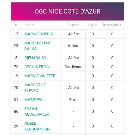
OGC NICE COTE D’AZUR
#
Joueur
Position
Goals
Interceptions
17
MARINE DUPUIS
Ailière
0
0
MARIE-HELENE
25
Arrière
0
0
SAJKA
5
DIENABA SY
Ailière
0
0
72
CECILIA ERRIN
Gardienne
0
0
19
MARNIE VALETTE
-
0
0
MARGOT LE
70
Ailière
0
0
BLEVEC
31
MARIE FALL
Pivot
0
0
EHSAN
86
-
0
0
ABDELMALEK
ADELE
29
-
0
0
KEROUANTON