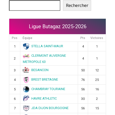
Rechercher
Ligue Butagaz 2025-2026
Pos
Équipe
Pts
Victoires
STELLA SAINT-MAUR
1
4
1
CLERMONT AUVERGNE
2
4
1
METROPOLE 63
BESANCON
3
50
12
BREST BRETAGNE
4
76
25
CHAMBRAY TOURAINE
5
56
16
HAVRE ATHLETIC
6
30
2
JDA DIJON BOURGOGNE
7
56
15