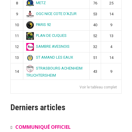
METZ
8
76
25
OGC NICE COTE D’AZUR
9
53
14
PARIS 92
10
40
9
PLAN DE CUQUES
11
52
13
SAMBRE AVESNOIS
12
32
4
ST AMAND LES EAUX
13
51
14
STRASBOURG ACHENHEIM
14
43
9
TRUCHTERSHEIM
Voir le tableau complet
Derniers articles
COMMUNIQUÉ OFFICIEL