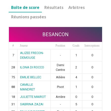
Boîte de score
Résultats
Arbitres
Réunions passées
BESANCON
#
Joueur
Position
Goals
Interceptions
ALIZEE FRECON-
7
-
1
0
DEMOUGE
Demi
28
ILONA DI ROCCO
2
0
Centre
75
EMILIE BELLEC
Ailière
4
0
CAMILLE
88
Pivot
1
0
MANDRET
18
JULIETTE MAIROT
Arrière
0
0
31
SABRINA ZAZAI
-
5
0