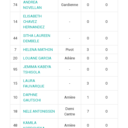
ANDREA
74
Gardienne
0
0
NOVELLAN
ELISABETH
14
CHAVEZ
-
0
0
HERNANDEZ
SITHA LAUREEN
44
-
0
0
DEMBELE
7
HELENA MATHON
Pivot
3
0
20
LOUANE GARCIA
Ailière
0
0
JEMIMA KABEYA
95
-
0
0
TSHISOLA
LAURA
15
-
3
0
FAUVARQUE
DAPHNE
10
Arrière
1
0
GAUTSCHI
Demi
18
NELE ANTONISSEN
7
0
Centre
KAMILA
48
Arrière
0
0