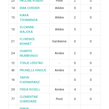
23
PAULINE ROBERT
Pivot
2
0
14
EMA CORDIER
Ailière
0
0
KIARA
15
Ailière
2
0
TSHIMANGA
SUZANNE
10
Ailière
5
0
WAJOKA
FLORENCE
21
Gardienne
0
0
BONNET
CHARITE
24
Arrière
2
0
MUMBONGO
12
TONJE LERSTAD
-
0
0
43
PRUNELLE KINGUE
Arrière
0
0
TARYN
16
-
0
0
FUERNKRANZ
29
FRIDA ROSELL
Arrière
4
0
CLEMENTINE
77
Pivot
0
0
CHARDAIRE
EMMA