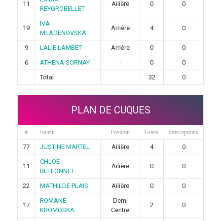
11
Ailière
0
0
REYGROBELLET
IVA
19
Arrière
4
0
MLADENOVSKA
9
LALIE LAMBET
Arrière
0
0
6
ATHENA SORNAY
-
0
0
Total
32
0
PLAN DE CUQUES
#
Joueur
Position
Goals
Interceptions
77
JUSTINE MARTEL
Ailière
4
0
CHLOE
11
Ailière
0
0
BELLONNET
22
MATHILDE PLAIS
Ailière
0
0
ROMANE
Demi
17
2
0
KROMOSKA
Centre