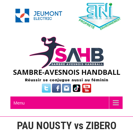
Skip
to
content
SAMBRE-AVESNOIS HANDBALL
Réussir se conjugue aussi au féminin
Menu
PAU NOUSTY vs ZIBERO