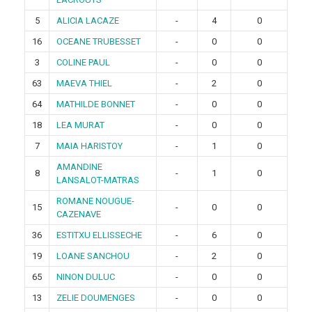
5
ALICIA LACAZE
-
4
0
16
OCEANE TRUBESSET
-
0
0
3
COLINE PAUL
-
0
0
63
MAEVA THIEL
-
2
0
64
MATHILDE BONNET
-
0
0
18
LEA MURAT
-
0
0
7
MAIA HARISTOY
-
1
0
AMANDINE
8
-
1
0
LANSALOT-MATRAS
ROMANE NOUGUE-
15
-
0
0
CAZENAVE
36
ESTITXU ELLISSECHE
-
6
0
19
LOANE SANCHOU
-
2
0
65
NINON DULUC
-
0
0
13
ZELIE DOUMENGES
-
0
0