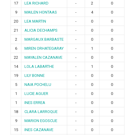
17
LEA RICHARD
-
2
0
9
MAILEN HONTAAS
-
4
0
20
LEA MARTIN
-
0
0
21
ALICIA DECHAMPS
-
0
0
2
MARGAUX BARBASTE
-
0
0
6
MIREN ORHATEGARAY
-
1
0
22
MAYALEN CAZANAVE
-
0
0
14
LOLA LABARTHE
-
1
0
19
LILY BONNE
-
0
0
5
NAIA POCHELU
-
0
0
1
LUCIE AGUER
-
0
0
1
INES ERREA
-
0
0
18
CLARA LARROQUE
-
0
0
9
MARION EGOSCUE
-
0
0
15
INES CAZANAVE
-
0
0