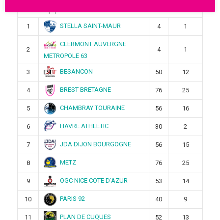
Pos
Équipe
Pts
Victoires
STELLA SAINT-MAUR
1
4
1
CLERMONT AUVERGNE
2
4
1
METROPOLE 63
BESANCON
3
50
12
BREST BRETAGNE
4
76
25
CHAMBRAY TOURAINE
5
56
16
HAVRE ATHLETIC
6
30
2
JDA DIJON BOURGOGNE
7
56
15
METZ
8
76
25
OGC NICE COTE D’AZUR
9
53
14
PARIS 92
10
40
9
PLAN DE CUQUES
11
52
13