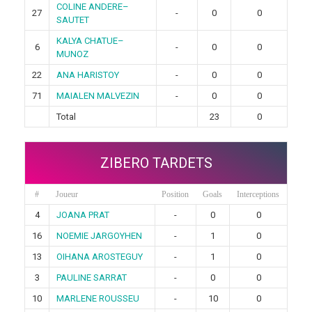
COLINE ANDERE–
27
-
0
0
SAUTET
KALYA CHATUE–
6
-
0
0
MUNOZ
22
ANA HARISTOY
-
0
0
71
MAIALEN MALVEZIN
-
0
0
Total
23
0
ZIBERO TARDETS
#
Joueur
Position
Goals
Interceptions
4
JOANA PRAT
-
0
0
16
NOEMIE JARGOYHEN
-
1
0
13
OIHANA AROSTEGUY
-
1
0
3
PAULINE SARRAT
-
0
0
10
MARLENE ROUSSEU
-
10
0