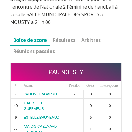
rencontre de Nationale 2 Féminine de handball à
la salle SALLE MUNICIPALE DES SPORTS à
NOUSTY à 21 h 00
Boîte de score
Résultats
Arbitres
Réunions passées
PAU NOUSTY
#
Joueur
Position
Goals
Interceptions
2
PAULINE LAGARRUE
-
0
0
GABRIELLE
40
-
0
0
GUERMEUR
9
ESTELLE BRUNEAUD
-
6
0
MAILYS CAZENAVE-
77
-
1
0
LACROUTS