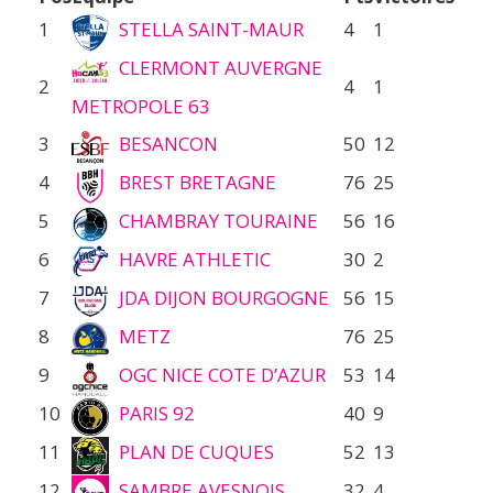
1
STELLA SAINT-MAUR
4
1
CLERMONT AUVERGNE
2
4
1
METROPOLE 63
3
BESANCON
50
12
4
BREST BRETAGNE
76
25
5
CHAMBRAY TOURAINE
56
16
6
HAVRE ATHLETIC
30
2
7
JDA DIJON BOURGOGNE
56
15
8
METZ
76
25
9
OGC NICE COTE D’AZUR
53
14
10
PARIS 92
40
9
11
PLAN DE CUQUES
52
13
12
SAMBRE AVESNOIS
32
4