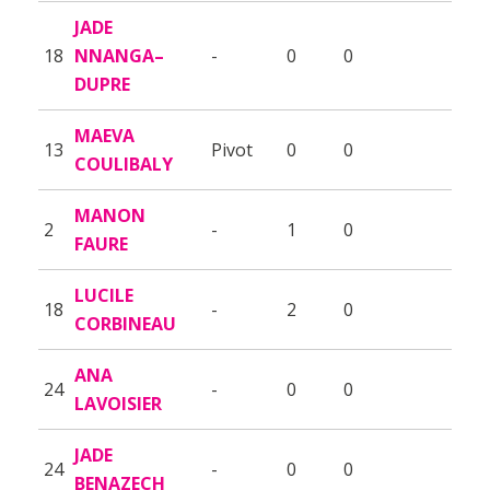
JADE
18
NNANGA–
-
0
0
DUPRE
MAEVA
13
Pivot
0
0
COULIBALY
MANON
2
-
1
0
FAURE
LUCILE
18
-
2
0
CORBINEAU
ANA
24
-
0
0
LAVOISIER
JADE
24
-
0
0
BENAZECH