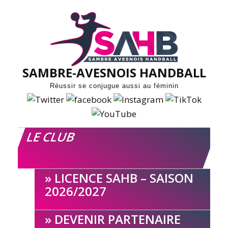
Skip
to
content
SAMBRE-AVESNOIS HANDBALL
Réussir se conjugue aussi au féminin
LE CLUB
LICENCE SAHB – SAISON
2026/2027
DEVENIR PARTENAIRE