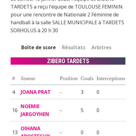
TARDETS a reçu l'équipe de TOULOUSE FEMININ
pour une rencontre de Nationale 2 Féminine de
handball à la salle SALLE MUNICIPALE à TARDETS
SORHOLUS à 20 h 30
Boîte de score
Résultats
Arbitres
ZIBERO TARDETS
#
Joueur
Position
Goals
Interceptions
4
JOANA PRAT
-
3
0
NOEMIE
16
-
5
0
JARGOYHEN
OIHANA
13
-
0
0