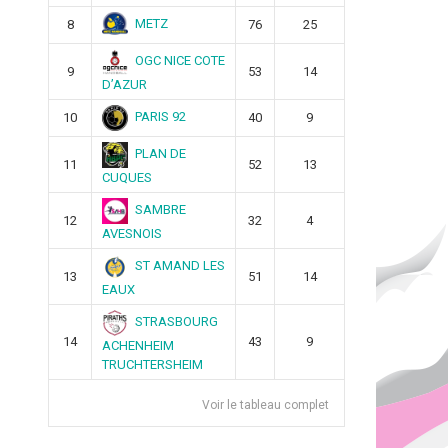
METZ
8
76
25
OGC NICE COTE
9
53
14
D’AZUR
PARIS 92
10
40
9
PLAN DE
11
52
13
CUQUES
SAMBRE
12
32
4
AVESNOIS
ST AMAND LES
13
51
14
EAUX
STRASBOURG
14
43
9
ACHENHEIM
TRUCHTERSHEIM
Voir le tableau complet