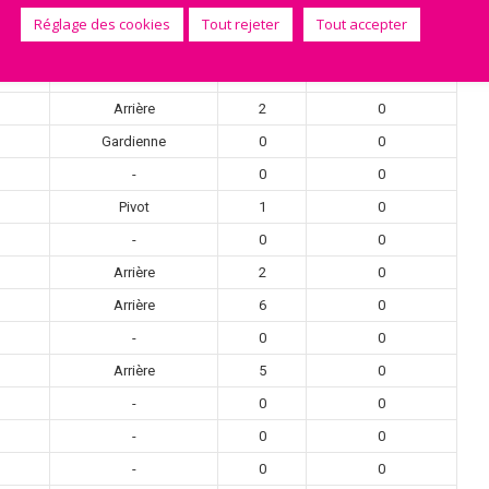
Ailière
0
0
Réglage des cookies
Tout rejeter
Tout accepter
Ailière
1
0
Pivot
6
0
Arrière
2
0
Gardienne
0
0
-
0
0
Pivot
1
0
-
0
0
Arrière
2
0
Arrière
6
0
-
0
0
Arrière
5
0
-
0
0
-
0
0
-
0
0