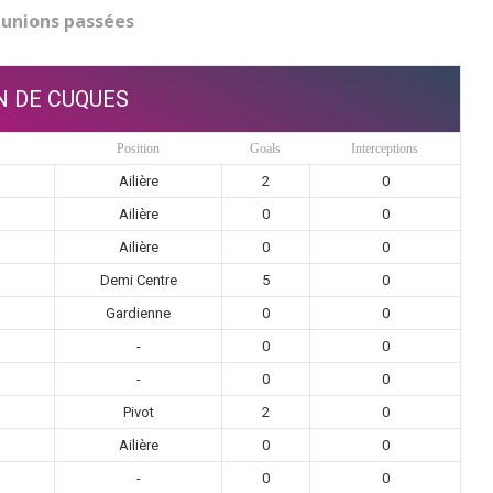
unions passées
N DE CUQUES
Position
Goals
Interceptions
Ailière
2
0
Ailière
0
0
Ailière
0
0
Demi Centre
5
0
Gardienne
0
0
-
0
0
-
0
0
Pivot
2
0
Ailière
0
0
-
0
0