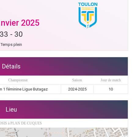
anvier 2025
33
-
30
Temps plein
Détails
Championnat
Saison
Jour de match
on 1 féminine Ligue Butagaz
2024-2025
10
Lieu
SIS à PLAN DE CUQUES