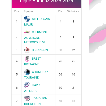
Ligue Butagaz 2025-2026
Pos
Équipe
Pts
Victoires
STELLA SAINT-
1
4
1
MAUR
CLERMONT
2
4
1
AUVERGNE
METROPOLE 63
BESANCON
3
50
12
BREST
4
76
25
BRETAGNE
CHAMBRAY
5
56
16
TOURAINE
HAVRE
6
30
2
ATHLETIC
JDA DIJON
7
56
15
BOURGOGNE