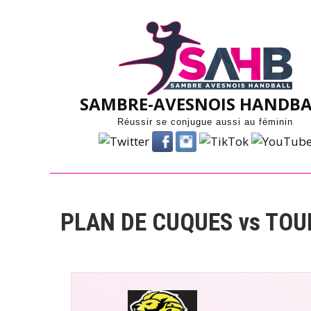
Skip
to
content
SAMBRE-AVESNOIS HANDBA
Réussir se conjugue aussi au féminin
PLAN DE CUQUES vs TO