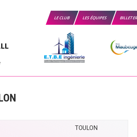
LE CLUB
LES ÉQUIPES
BILLETE
LL
ULON
TOULON