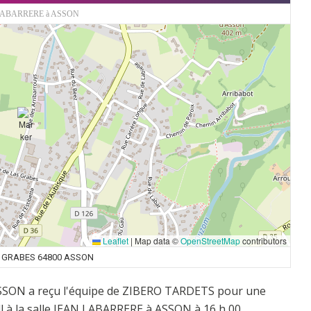
LABARRERE à ASSON
Leaflet
|
Map data ©
OpenStreetMap
contributors
S GRABES 64800 ASSON
ASSON a reçu l'équipe de ZIBERO TARDETS pour une
l à la salle JEAN LABARRERE à ASSON à 16 h 00