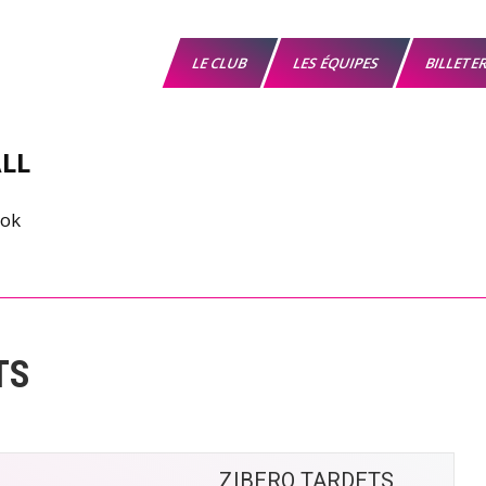
LE CLUB
LES ÉQUIPES
BILLETE
LL
TS
ZIBERO TARDETS