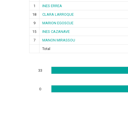
1
INES ERREA
18
CLARA LARROQUE
9
MARION EGOSCUE
15
INES CAZANAVE
7
MANON MIRASSOU
Total
33
0