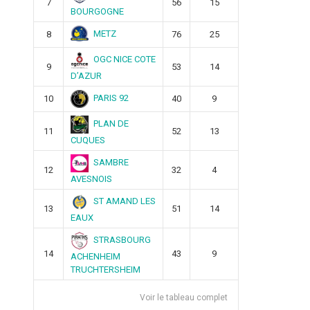
7
56
15
BOURGOGNE
METZ
8
76
25
OGC NICE COTE
9
53
14
D’AZUR
PARIS 92
10
40
9
PLAN DE
11
52
13
CUQUES
SAMBRE
12
32
4
AVESNOIS
ST AMAND LES
13
51
14
EAUX
STRASBOURG
14
43
9
ACHENHEIM
TRUCHTERSHEIM
Voir le tableau complet