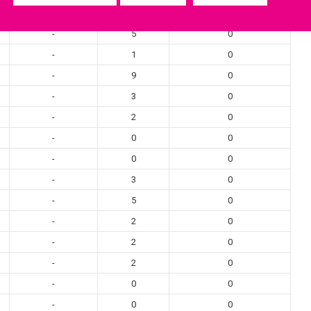
-
0
0
-
5
0
-
1
0
-
9
0
-
3
0
-
2
0
-
0
0
-
0
0
-
3
0
-
5
0
-
2
0
-
2
0
-
2
0
-
0
0
-
0
0