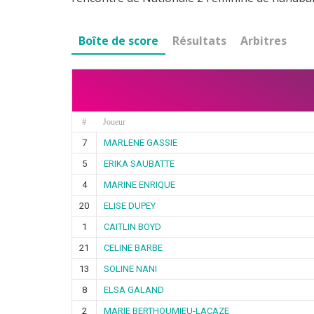
Boîte de score
Résultats
Arbitres
#
Joueur
7
MARLENE GASSIE
5
ERIKA SAUBATTE
4
MARINE ENRIQUE
20
ELISE DUPEY
1
CAITLIN BOYD
21
CELINE BARBE
13
SOLINE NANI
8
ELSA GALAND
2
MARIE BERTHOUMIEU-LACAZE