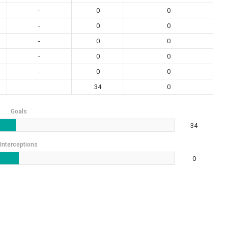
-
0
0
-
0
0
-
0
0
-
0
0
-
0
0
34
0
Goals
34
Interceptions
0