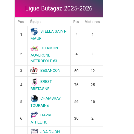
Ligue Butagaz 2025-2026
Pos
Équipe
Pts
Victoires
STELLA SAINT-
1
4
1
MAUR
CLERMONT
2
4
1
AUVERGNE
METROPOLE 63
BESANCON
3
50
12
BREST
4
76
25
BRETAGNE
CHAMBRAY
5
56
16
TOURAINE
HAVRE
6
30
2
ATHLETIC
JDA DIJON