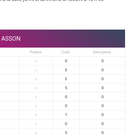
ASSON
Position
Goals
Interceptions
-
0
0
-
3
0
-
3
0
-
5
0
-
0
0
-
0
0
-
1
0
-
0
0
-
5
0