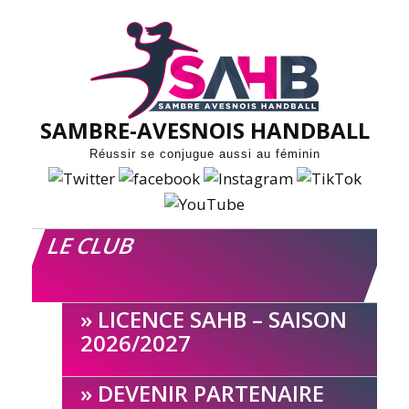
Skip
to
content
SAMBRE-AVESNOIS HANDBALL
Réussir se conjugue aussi au féminin
LE CLUB
LICENCE SAHB – SAISON
2026/2027
DEVENIR PARTENAIRE