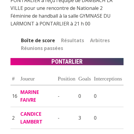
PONTARLIER a reçu l'équipe de DAMBACH LA
VILLE pour une rencontre de Nationale 2
Féminine de handball à la salle GYMNASE DU
LARMONT à PONTARLIER à 21 h 00
Boîte de score
Résultats
Arbitres
Réunions passées
PONTARLIER
#
Joueur
Position
Goals
Interceptions
MARINE
16
-
0
0
FAIVRE
CANDICE
2
-
3
0
LAMBERT