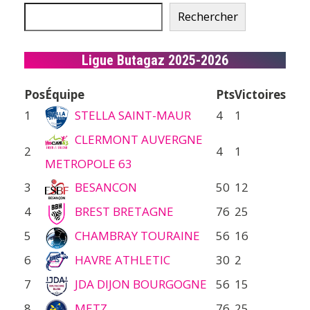
Rechercher
Ligue Butagaz 2025-2026
Pos
Équipe
Pts
Victoires
1
STELLA SAINT-MAUR
4
1
CLERMONT AUVERGNE
2
4
1
METROPOLE 63
3
BESANCON
50
12
4
BREST BRETAGNE
76
25
5
CHAMBRAY TOURAINE
56
16
6
HAVRE ATHLETIC
30
2
7
JDA DIJON BOURGOGNE
56
15
8
METZ
76
25